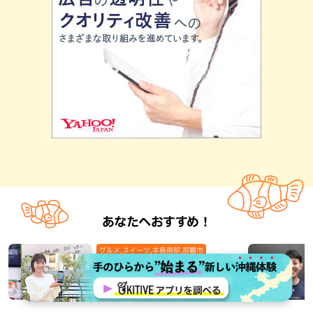
あなたへおすすめ！
グルメ,スイーツ,本島南部,那覇市
牧志の隠れたパワースポット？！
「日々草」でボクシング界の世界王者
が味わった黒糖ぜんざいを堪能！貴重
なサインと手作りケーキも要チェック
（那覇市）