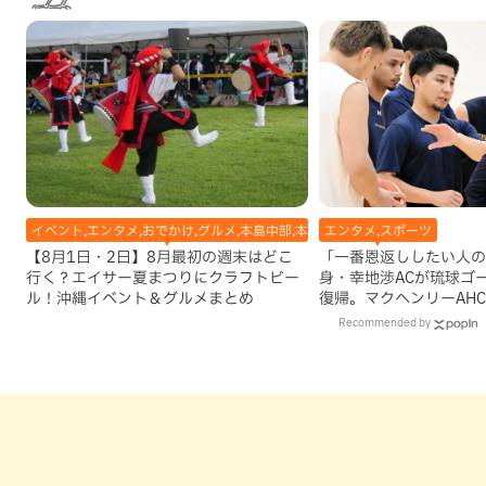
イベント,エンタメ,おでかけ,グルメ,本島中部,本島北部,本島南部
エンタメ,スポーツ
【8月1日・2日】8月最初の週末はどこ
「一番恩返ししたい人の
行く？エイサー夏まつりにクラフトビー
身・幸地渉ACが琉球ゴ
ル！沖縄イベント＆グルメまとめ
復帰。マクヘンリーAH
理由
Recommended by