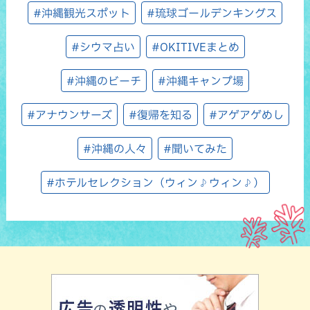
#沖縄観光スポット
#琉球ゴールデンキングス
#シウマ占い
#OKITIVEまとめ
#沖縄のビーチ
#沖縄キャンプ場
#アナウンサーズ
#復帰を知る
#アゲアゲめし
#沖縄の人々
#聞いてみた
#ホテルセレクション（ウィン♪ウィン♪）