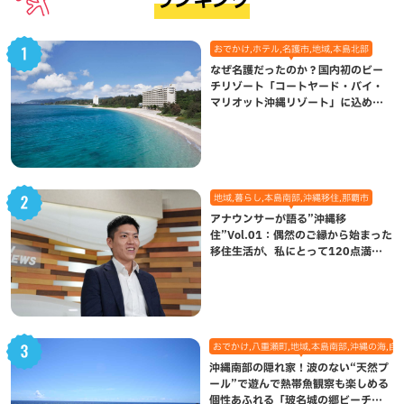
ランキング
おでかけ,ホテル,名護市,地域,本島北部
なぜ名護だったのか？国内初のビー
チリゾート「コートヤード・バイ・
マリオット沖縄リゾート」に込めら
れた想い
地域,暮らし,本島南部,沖縄移住,那覇市
アナウンサーが語る”沖縄移
住”Vol.01：偶然のご縁から始まった
移住生活が、私にとって120点満点
になった理由
おでかけ,八重瀬町,地域,本島南部,沖縄の海,自
沖縄南部の隠れ家！波のない“天然プ
ール”で遊んで熱帯魚観察も楽しめる
個性あふれる「玻名城の郷ビーチ」