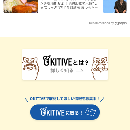
ンチを堪能せよ！予約困難の人気“し
ゃぶしゃぶ”店『食彩酒房 まつもと』
平日限定でオープン（那覇市）
Recommended by
OKITIVEで取材してほしい情報を募集中！
に送る！