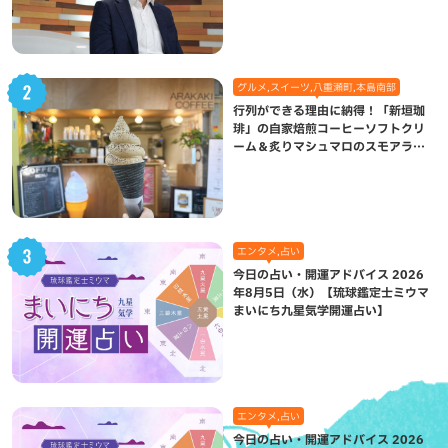
グルメ,スイーツ,八重瀬町,本島南部
行列ができる理由に納得！「新垣珈
琲」の自家焙煎コーヒーソフトクリ
ーム＆炙りマシュマロのスモアラテ
が絶品（八重瀬町）
エンタメ,占い
今日の占い・開運アドバイス 2026
年8月5日（水）【琉球鑑定士ミウマ
まいにち九星気学開運占い】
エンタメ,占い
今日の占い・開運アドバイス 2026