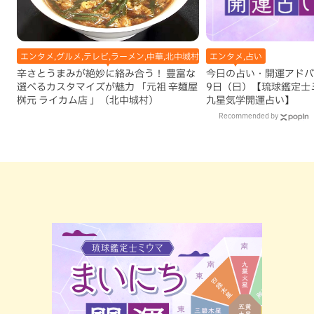
エンタメ,グルメ,テレビ,ラーメン,中華,北中城村,地域,本島中部
エンタメ,占い
辛さとうまみが絶妙に絡み合う！ 豊富な
今日の占い・開運アドバイ
選べるカスタマイズが魅力 「元祖 辛麺屋
9日（日）【琉球鑑定士
桝元 ライカム店 」（北中城村）
九星気学開運占い】
Recommended by