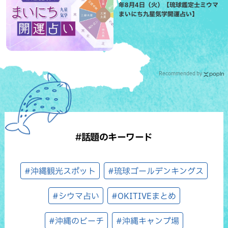
年8月4日（火）【琉球鑑定士ミウマ
まいにち九星気学開運占い】
Recommended by
#話題のキーワード
#沖縄観光スポット
#琉球ゴールデンキングス
#シウマ占い
#OKITIVEまとめ
#沖縄のビーチ
#沖縄キャンプ場