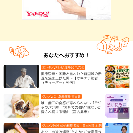
あなたへおすすめ！
エンタメ,テレビ,復帰50年,文化
奥原崇典～困難と言われた首里城の赤
瓦を焼き上げた男～【オキナワ強者
（チューバー）列伝】
グルメ,パン,先島諸島,宮古島
唯一無二の食感が忘れられない「モジ
ャのパン屋」“素朴で力強い”味わいが
愛され続ける理由（宮古島市）
グルメ,その他の肉料理,和食・日本料理,本島南部,那覇市
あぐーの旨み爆発“とんかつ”大満足ラ