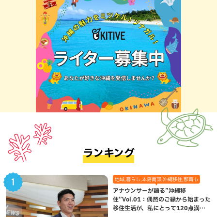
ランキング
地域,暮らし,本島南部,沖縄移住,那覇市
アナウンサーが語る”沖縄移
住”Vol.01：偶然のご縁から始まった
移住生活が、私にとって120点満点
になった理由