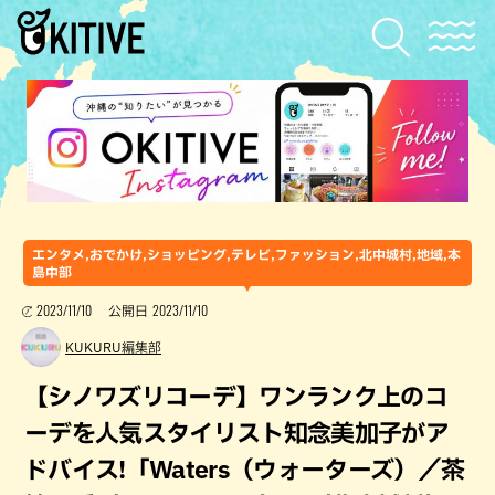
エンタメ,おでかけ,ショッピング,テレビ,ファッション,北中城村,地域,本
島中部
2023/11/10
2023/11/10
公開日
KUKURU編集部
【シノワズリコーデ】ワンランク上のコ
ーデを人気スタイリスト知念美加子がア
ドバイス!「Waters（ウォーターズ）／茶