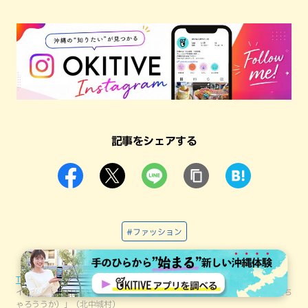
記事をシェアする
#ファッション
TOP
エンタメ
【シノワズリコーデ】ワンランク上のコーデを人気スタ
イリスト知念美加子がアドバイス!「Waters（ウォーターズ）／茶樓雨香（ち
ゃろううか）」（北中城村）