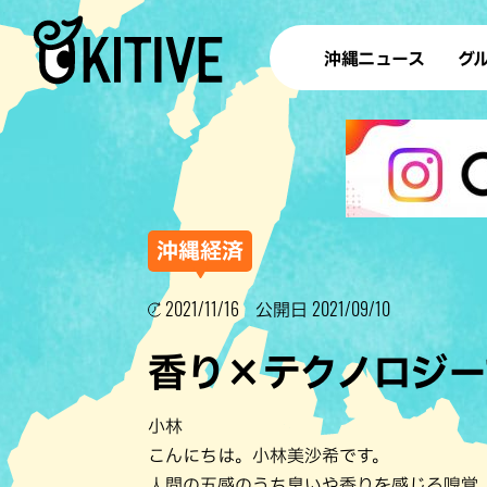
沖縄ニュース
グ
ラ
テイ
すし
沖
沖縄経済
2021/11/16
2021/09/10
公開日
洋食・
香り×テクノロジー
ステー
その他
小林
ブッフェ
こんにちは。小林美沙希です。
人間の五感のうち臭いや香りを感じる嗅覚