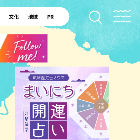
文化
地域
PR
復帰50年
本島北部
本島中部
本島南部
先島諸島
北部離島
南部離島