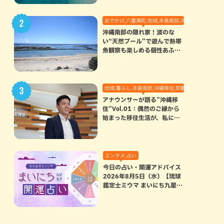
おでかけ,八重瀬町,地域,本島南部,沖縄の海,自然
沖縄南部の隠れ家！波のな
い“天然プール”で遊んで熱帯
魚観察も楽しめる個性あふれ
る「玻名城の郷ビーチ」（八
重瀬町）
地域,暮らし,本島南部,沖縄移住,那覇市
アナウンサーが語る”沖縄移
住”Vol.01：偶然のご縁から
始まった移住生活が、私にと
って120点満点になった理由
エンタメ,占い
今日の占い・開運アドバイス
2026年8月5日（水）【琉球
鑑定士ミウマ まいにち九星気
学開運占い】