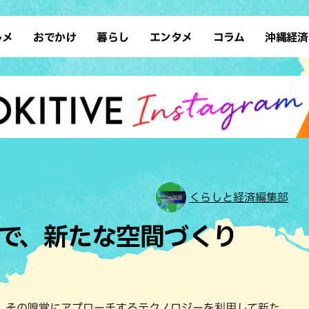
ルメ
おでかけ
暮らし
エンタメ
コラム
沖縄経済
ーメン
デート
沖縄そば
レシピ
スポーツ
ドライブ
SDGs
占い
クアウト
散歩
ファッション
カフェ
タレント・芸人
ソロ活
ローカルニュース
テレビ
・魚料理
自然
和食・日本料理
沖縄移住
イベント
子ども
沖縄旧暦行事
縄料理
歴史
アジア・エスニック
体験
中華
レジャー
イタリアン
アート
くらしと経済編集部
西洋料理
ショッピング
フレンチ
ホテル
で、新たな空間づくり
キ・焼肉
サウナ
焼鳥・串料理
公園
の肉料理
沖縄の海
居酒屋・バー
・バイキング
スイーツ
。その嗅覚にアプローチするテクノロジーを利用して新た