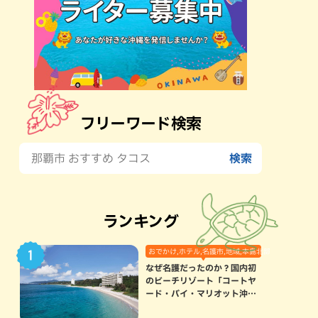
フリーワード検索
ランキング
おでかけ,ホテル,名護市,地域,本島北部
なぜ名護だったのか？国内初
のビーチリゾート「コートヤ
ード・バイ・マリオット沖縄
リゾート」に込められた想い