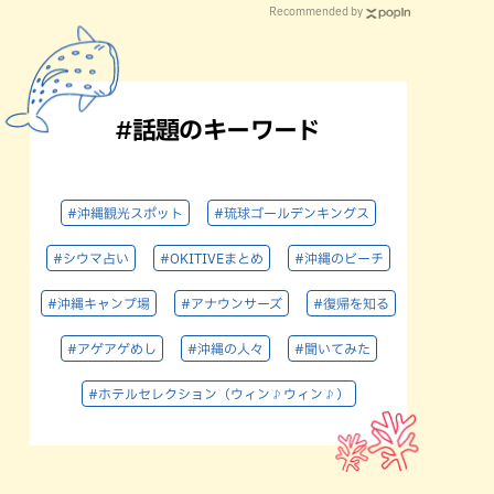
Recommended by
#話題のキーワード
#沖縄観光スポット
#琉球ゴールデンキングス
#シウマ占い
#OKITIVEまとめ
#沖縄のビーチ
#沖縄キャンプ場
#アナウンサーズ
#復帰を知る
#アゲアゲめし
#沖縄の人々
#聞いてみた
#ホテルセレクション（ウィン♪ウィン♪）