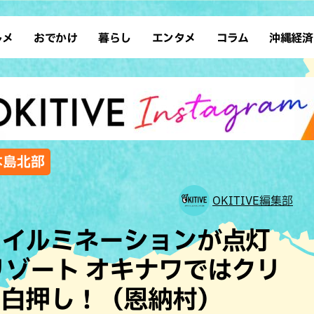
ルメ
おでかけ
暮らし
エンタメ
コラム
沖縄経済
ーメン
デート
沖縄そば
レシピ
スポーツ
ドライブ
SDGs
占い
クアウト
散歩
ファッション
カフェ
タレント・芸人
ソロ活
ローカルニュース
テレビ
・魚料理
自然
和食・日本料理
沖縄移住
イベント
子ども
沖縄旧暦行事
縄料理
歴史
アジア・エスニック
体験
本島北部
中華
レジャー
イタリアン
アート
OKITIVE編集部
西洋料理
ショッピング
フレンチ
ホテル
ンイルミネーションが点灯
キ・焼肉
サウナ
焼鳥・串料理
公園
リゾート オキナワではクリ
の肉料理
沖縄の海
居酒屋・バー
目白押し！（恩納村）
・バイキング
スイーツ