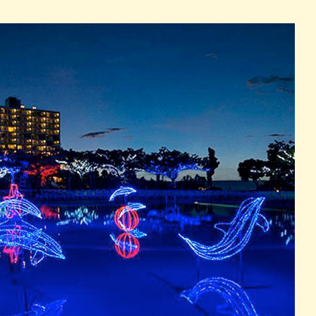
パン
カレー
バーガー
タコス・タコライス