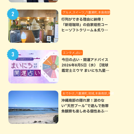
グルメ,スイーツ,八重瀬町,本島南部
行列ができる理由に納得！
「新垣珈琲」の自家焙煎コー
ヒーソフトクリーム＆炙りマ
シュマロのスモアラテが絶品
（八重瀬町）
エンタメ,占い
今日の占い・開運アドバイス
2026年8月5日（水）【琉球
鑑定士ミウマ まいにち九星気
学開運占い】
おでかけ,八重瀬町,地域,本島南部,沖縄の海,自然
沖縄南部の隠れ家！波のな
い“天然プール”で遊んで熱帯
魚観察も楽しめる個性あふれ
る「玻名城の郷ビーチ」（八
重瀬町）