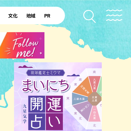
文化
地域
PR
復帰50年
本島北部
本島中部
本島南部
先島諸島
北部離島
南部離島