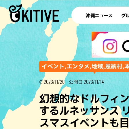
沖縄ニュース
グ
ラ
テイ
すし
沖
イベント,エンタメ,地域,恩納村,
2023/11/20
2023/11/14
公開日
洋食・
幻想的なドルフィ
ステー
するルネッサンス 
その他
スマスイベントも
ブッフェ