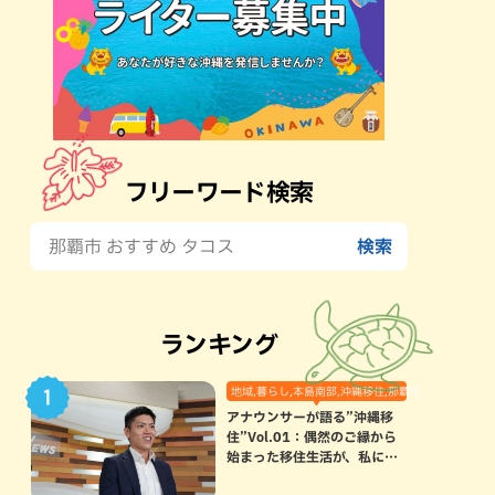
フリーワード検索
ランキング
地域,暮らし,本島南部,沖縄移住,那覇市
アナウンサーが語る”沖縄移
住”Vol.01：偶然のご縁から
始まった移住生活が、私にと
って120点満点になった理由