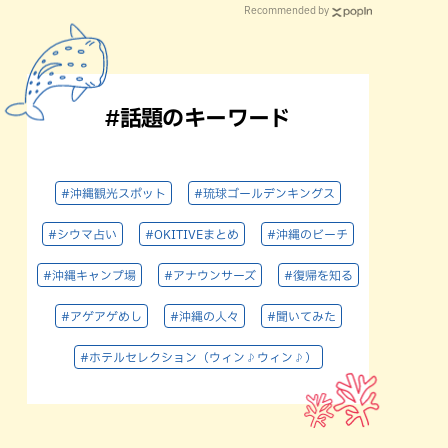
Recommended by
#話題のキーワード
#沖縄観光スポット
#琉球ゴールデンキングス
#シウマ占い
#OKITIVEまとめ
#沖縄のビーチ
#沖縄キャンプ場
#アナウンサーズ
#復帰を知る
#アゲアゲめし
#沖縄の人々
#聞いてみた
#ホテルセレクション（ウィン♪ウィン♪）