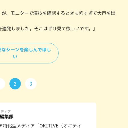
すが、モニターで演技を確認するときも怖すぎて大声を出
を連発しました。そこはぜひ見て欲しいです。」
自然なシーンを楽しんでほし
い
1
2
3
メディア
E編集部
ア特化型メディア「OKITIVE（オキティ