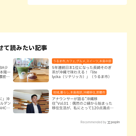
せて読みたい記事
うるま市,カフェ,グルメ,スイーツ,本島中部
NBA少
5年連続日本1位になった長崎そのぎ
岸本隆一
茶が沖縄で味わえる！「lite
濃密な
lycka（リテリッカ）」（うるま市）
長とし
地域,暮らし,本島南部,沖縄移住,那覇市
に」沖
アナウンサーが語る”沖縄移
ールデン
住”Vol.01：偶然のご縁から始まった
HCに
移住生活が、私にとって120点満点に
なった理由
Recommended by