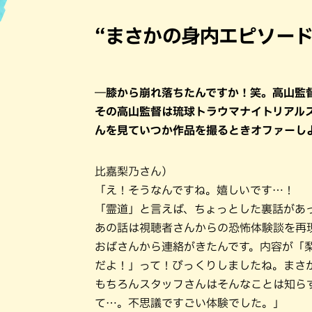
ハン
“まさかの身内エピソー
―膝から崩れ落ちたんですか！笑。高山監
その高山監督は琉球トラウマナイトリアルス
んを見ていつか作品を撮るときオファーし
比嘉梨乃さん）
「え！そうなんですね。嬉しいです…！
「霊道」と言えば、ちょっとした裏話があ
あの話は視聴者さんからの恐怖体験談を再
おばさんから連絡がきたんです。内容が「
だよ！」って！びっくりしましたね。まさ
もちろんスタッフさんはそんなことは知ら
て…。不思議ですごい体験でした。」