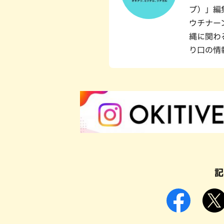
ブ）」編
ウチナー
縄に関わ
り口の情
記