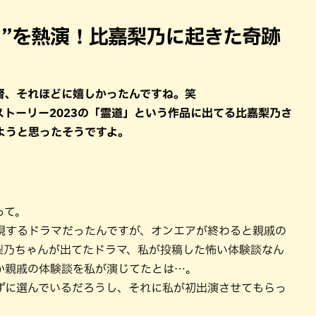
パン
カレー
バーガー
タコス・タコライス
ド”を熱演！比嘉梨乃に起きた奇跡
督、それほどに嬉しかったんですね。笑
トーリー2023の「霊道」という作品に出てる比嘉梨乃さ
ようと思ったそうですよ。
って。
現するドラマだったんですが、オンエアが終わると親戚の
梨乃ちゃんが出てたドラマ、私が投稿した怖い体験談なん
か親戚の体験談を私が演じてたとは…。
ずに選んでいるだろうし、それに私が初出演させてもらっ