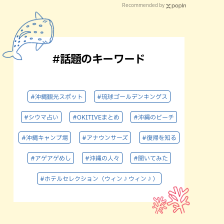
Recommended by
#話題のキーワード
#沖縄観光スポット
#琉球ゴールデンキングス
#シウマ占い
#OKITIVEまとめ
#沖縄のビーチ
#沖縄キャンプ場
#アナウンサーズ
#復帰を知る
#アゲアゲめし
#沖縄の人々
#聞いてみた
#ホテルセレクション（ウィン♪ウィン♪）