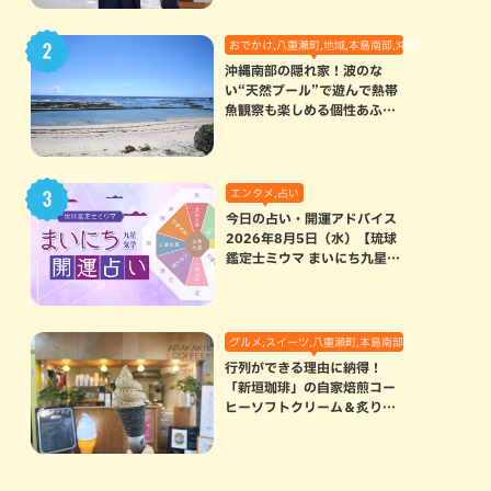
おでかけ,八重瀬町,地域,本島南部,沖縄の海,自然
沖縄南部の隠れ家！波のな
い“天然プール”で遊んで熱帯
魚観察も楽しめる個性あふれ
る「玻名城の郷ビーチ」（八
重瀬町）
エンタメ,占い
今日の占い・開運アドバイス
2026年8月5日（水）【琉球
鑑定士ミウマ まいにち九星気
学開運占い】
グルメ,スイーツ,八重瀬町,本島南部
行列ができる理由に納得！
「新垣珈琲」の自家焙煎コー
ヒーソフトクリーム＆炙りマ
シュマロのスモアラテが絶品
（八重瀬町）