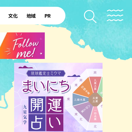
文化
地域
PR
復帰50年
本島北部
本島中部
本島南部
先島諸島
北部離島
南部離島