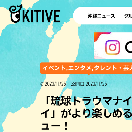
沖縄ニュース
グ
ラ
テイ
すし
沖
イベント,エンタメ,タレント・芸
2023/11/25
2023/11/25
公開日
洋食・
「琉球トラウマナ
ステー
イ」がより楽しめ
その他
ュー！
ブッフェ