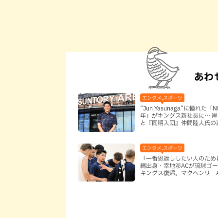
あわ
エンタメ,スポーツ
“Jun Yasunaga”に憧れた「
年」がキングス新社長に… 
と『同期入団』仲間陸人氏の
歩みと、初のうちなんちゅ社
て見据える未来
エンタメ,スポーツ
「一番恩返ししたい人のため
縄出身・幸地渉ACが琉球ゴ
キングス復帰。マクヘンリーA
信頼を寄せる理由