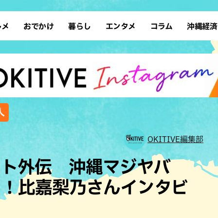
ルメ
おでかけ
暮らし
エンタメ
コラム
沖縄経済
ーメン
デート
沖縄そば
レシピ
スポーツ
ドライブ
SDGs
占い
クアウト
散歩
ファッション
カフェ
タレント・芸人
ソロ活
ローカルニュース
テレビ
・魚料理
自然
和食・日本料理
沖縄移住
イベント
子ども
沖縄旧暦行事
縄料理
歴史
アジア・エスニック
体験
人
中華
レジャー
イタリアン
アート
OKITIVE編集部
西洋料理
ショッピング
フレンチ
ホテル
イト外伝 沖縄マジヤバ
キ・焼肉
サウナ
焼鳥・串料理
公園
る！比嘉梨乃さんインタビ
の肉料理
沖縄の海
居酒屋・バー
・バイキング
スイーツ