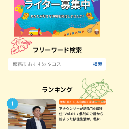
フリーワード検索
ランキング
地域,暮らし,本島南部,沖縄移住,那覇市
アナウンサーが語る”沖縄移
住”Vol.01：偶然のご縁から
始まった移住生活が、私にと
って120点満点になった理由