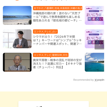
おでかけ,八重瀬町,地域,本島南部,沖縄の海,自然
沖縄南部の隠れ家！波のない“天然プ
ール”で遊んで熱帯魚観察も楽しめる
個性あふれる「玻名城の郷ビーチ」
（八重瀬町）
エンタメ,テレビ,占い
シウマが占う！『2026年下半期
は？』キーワードは”シンプル”ラッキ
ーナンバーや開運スポット、開運フー
ドも紹介
エンタメ,テレビ,復帰50年,文化
真栄平房敬～戦争の混乱で琉球の宝が
消えた！？返還に尽力～【オキナワ強
者（チューバー）列伝】
Recommended by