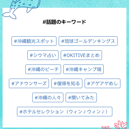
#話題のキーワード
#沖縄観光スポット
#琉球ゴールデンキングス
#シウマ占い
#OKITIVEまとめ
#沖縄のビーチ
#沖縄キャンプ場
#アナウンサーズ
#復帰を知る
#アゲアゲめし
#沖縄の人々
#聞いてみた
#ホテルセレクション（ウィン♪ウィン♪）