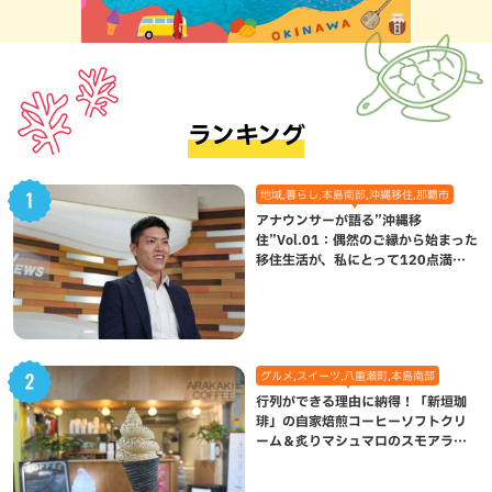
ランキング
地域,暮らし,本島南部,沖縄移住,那覇市
アナウンサーが語る”沖縄移
住”Vol.01：偶然のご縁から始まった
移住生活が、私にとって120点満点
になった理由
グルメ,スイーツ,八重瀬町,本島南部
行列ができる理由に納得！「新垣珈
琲」の自家焙煎コーヒーソフトクリ
ーム＆炙りマシュマロのスモアラテ
が絶品（八重瀬町）