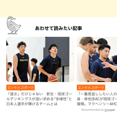
あわせて読みたい記事
エンタメ,スポーツ
エンタメ,スポーツ
「速さ」だけじゃない 新生・琉球ゴー
「一番恩返ししたい人の
ルデンキングスが追い求める“多様性”と
身・幸地渉ACが琉球ゴ
日本人選手が輝けるチームとは
復帰。マクヘンリーAH
理由
Recommended by