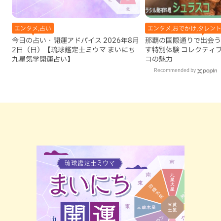
エンタメ,占い
エンタメ,おでかけ,タレン
今日の占い・開運アドバイス 2026年8月
那覇の国際通りで出会う
2日（日）【琉球鑑定士ミウマ まいにち
す特別体験 コレクティ
九星気学開運占い】
コの魅力
Recommended by