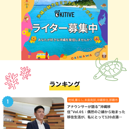
ランキング
地域,暮らし,本島南部,沖縄移住,那覇市
アナウンサーが語る”沖縄移
住”Vol.01：偶然のご縁から始まった
移住生活が、私にとって120点満点
になった理由