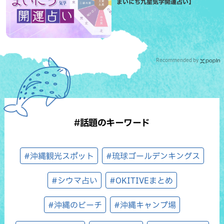
まいにち九星気学開運占い】
Recommended by
#話題のキーワード
#沖縄観光スポット
#琉球ゴールデンキングス
#シウマ占い
#OKITIVEまとめ
#沖縄のビーチ
#沖縄キャンプ場