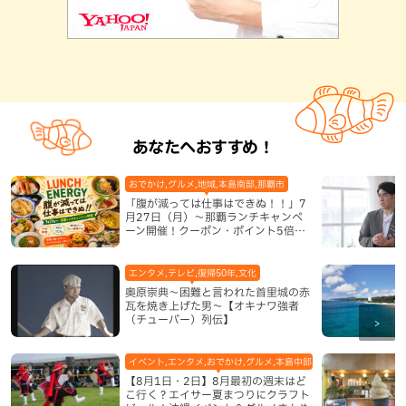
あなたへおすすめ！
おでかけ,グルメ,地域,本島南部,那覇市
「腹が減っては仕事はできぬ！！」7
月27日（月）〜那覇ランチキャンペ
ーン開催！クーポン・ポイント5倍・
限定グッズが当たる12日間
エンタメ,テレビ,復帰50年,文化
奥原崇典～困難と言われた首里城の赤
瓦を焼き上げた男～【オキナワ強者
（チューバー）列伝】
イベント,エンタメ,おでかけ,グルメ,本島中部,本島北部,本島南部
【8月1日・2日】8月最初の週末はど
こ行く？エイサー夏まつりにクラフト