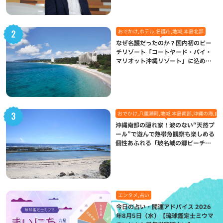
おでかけ,ホテル,名護市,地域,本島北部
なぜ名護だったのか？国内初のビー
チリゾート「コートヤード・バイ・
マリオット沖縄リゾート」に込めら
れた想い
おでかけ,八重瀬町,地域,本島南部,沖縄の海,自
沖縄南部の隠れ家！波のない“天然プ
ール”で遊んで熱帯魚観察も楽しめる
個性あふれる「玻名城の郷ビーチ」
（八重瀬町）
エンタメ,占い
今日の占い・開運アドバイス 2026
年8月5日（水）【琉球鑑定士ミウマ