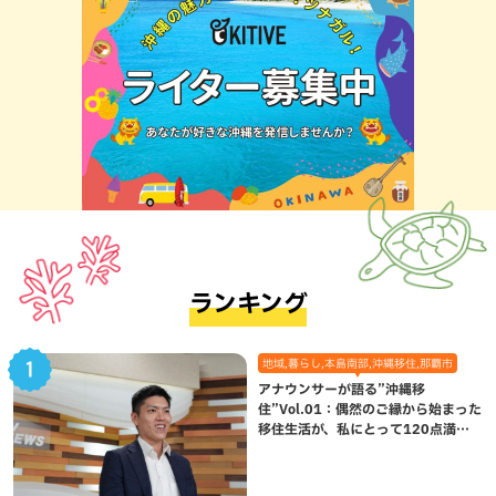
ランキング
地域,暮らし,本島南部,沖縄移住,那覇市
アナウンサーが語る”沖縄移
住”Vol.01：偶然のご縁から始まった
移住生活が、私にとって120点満点
になった理由