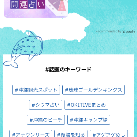
Recommended by
#話題のキーワード
#沖縄観光スポット
#琉球ゴールデンキングス
#シウマ占い
#OKITIVEまとめ
#沖縄のビーチ
#沖縄キャンプ場
#アナウンサーズ
#復帰を知る
#アゲアゲめし