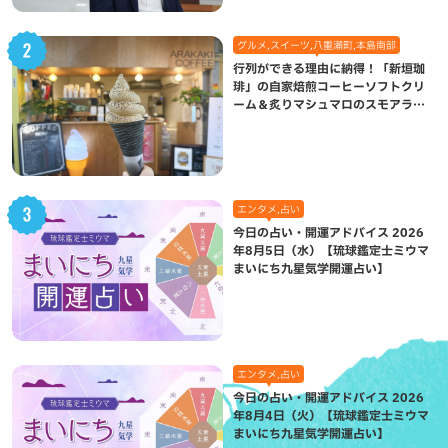
グルメ,スイーツ,八重瀬町,本島南部
行列ができる理由に納得！「新垣珈
琲」の自家焙煎コーヒーソフトクリ
ーム＆炙りマシュマロのスモアラテ
が絶品（八重瀬町）
エンタメ,占い
今日の占い・開運アドバイス 2026
年8月5日（水）【琉球鑑定士ミウマ
まいにち九星気学開運占い】
エンタメ,占い
今日の占い・開運アドバイス 2026
年8月4日（火）【琉球鑑定士ミウマ
まいにち九星気学開運占い】