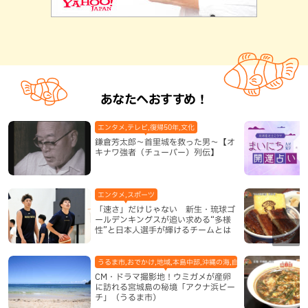
あなたへおすすめ！
エンタメ,テレビ,復帰50年,文化
鎌倉芳太郎～首里城を救った男～【オ
キナワ強者（チューバー）列伝】
エンタメ,スポーツ
「速さ」だけじゃない 新生・琉球ゴ
ールデンキングスが追い求める“多様
性”と日本人選手が輝けるチームとは
うるま市,おでかけ,地域,本島中部,沖縄の海,自然
CM・ドラマ撮影地！ウミガメが産卵
に訪れる宮城島の秘境「アクナ浜ビー
チ」（うるま市）