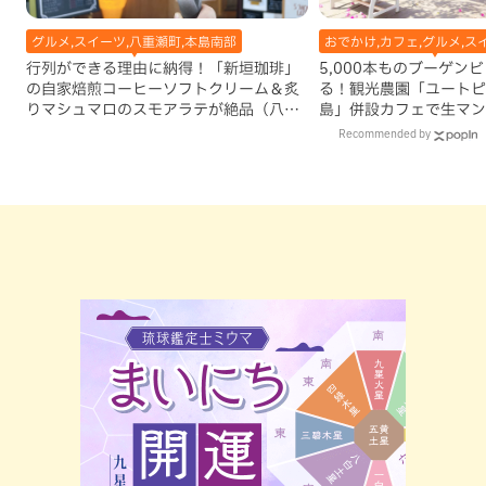
グルメ,スイーツ,八重瀬町,本島南部
おでかけ,カフェ,グルメ,ス
行列ができる理由に納得！「新垣珈琲」
5,000本ものブーゲン
の自家焙煎コーヒーソフトクリーム＆炙
る！観光農園「ユートピ
りマシュマロのスモアラテが絶品（八重
島」併設カフェで生マン
瀬町）
古島）
Recommended by