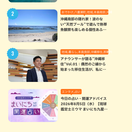
おでかけ,八重瀬町,地域,本島南部,沖縄の海,自然
沖縄南部の隠れ家！波のな
い“天然プール”で遊んで熱帯
魚観察も楽しめる個性あふれ
る「玻名城の郷ビーチ」（八
重瀬町）
地域,暮らし,本島南部,沖縄移住,那覇市
アナウンサーが語る”沖縄移
住”Vol.01：偶然のご縁から
始まった移住生活が、私にと
って120点満点になった理由
エンタメ,占い
今日の占い・開運アドバイス
2026年8月5日（水）【琉球
鑑定士ミウマ まいにち九星気
学開運占い】