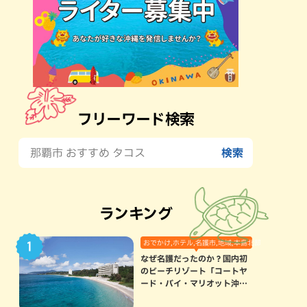
フリーワード検索
ランキング
おでかけ,ホテル,名護市,地域,本島北部
なぜ名護だったのか？国内初
のビーチリゾート「コートヤ
ード・バイ・マリオット沖縄
リゾート」に込められた想い