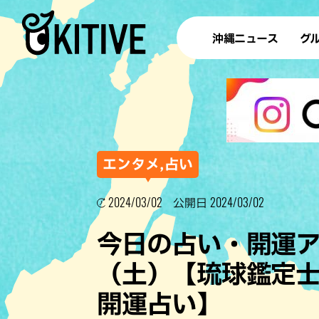
沖縄ニュース
グ
ラ
テイ
すし
沖
エンタメ,占い
2024/03/02
2024/03/02
公開日
洋食・
今日の占い・開運アド
ステー
（土）【琉球鑑定士
その他
開運占い】
ブッフェ