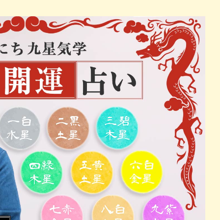
パン
カレー
バーガー
タコス・タコライス