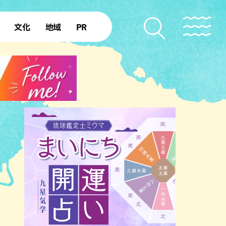
文化
地域
PR
復帰50年
本島北部
本島中部
本島南部
先島諸島
北部離島
南部離島