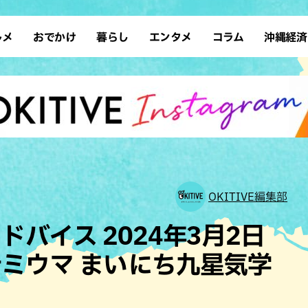
ルメ
おでかけ
暮らし
エンタメ
コラム
沖縄経済
ーメン
デート
沖縄そば
レシピ
スポーツ
ドライブ
SDGs
占い
クアウト
散歩
ファッション
カフェ
タレント・芸人
ソロ活
ローカルニュース
テレビ
・魚料理
自然
和食・日本料理
沖縄移住
イベント
子ども
沖縄旧暦行事
縄料理
歴史
アジア・エスニック
体験
中華
レジャー
イタリアン
アート
OKITIVE編集部
西洋料理
ショッピング
フレンチ
ホテル
バイス 2024年3月2日
キ・焼肉
サウナ
焼鳥・串料理
公園
ミウマ まいにち九星気学
の肉料理
沖縄の海
居酒屋・バー
・バイキング
スイーツ