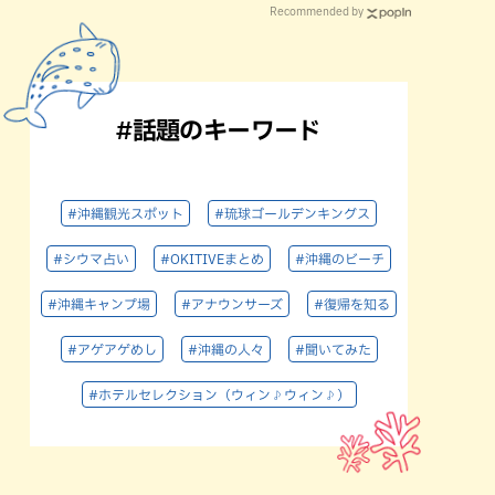
Recommended by
#話題のキーワード
#沖縄観光スポット
#琉球ゴールデンキングス
#シウマ占い
#OKITIVEまとめ
#沖縄のビーチ
#沖縄キャンプ場
#アナウンサーズ
#復帰を知る
#アゲアゲめし
#沖縄の人々
#聞いてみた
#ホテルセレクション（ウィン♪ウィン♪）