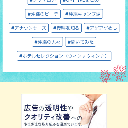
#シウマ占い
#OKITIVEまとめ
#沖縄のビーチ
#沖縄キャンプ場
#アナウンサーズ
#復帰を知る
#アゲアゲめし
#沖縄の人々
#聞いてみた
#ホテルセレクション（ウィン♪ウィン♪）