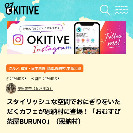
グルメ,和食・日本料理,地域,恩納村,本島北部
2024/03/28
2024/03/28
公開日
美里茉奈（みさまな）
スタイリッシュな空間でおにぎりをいた
だくカフェが恩納村に登場！「おむすび
茶屋BURUNO」（恩納村）