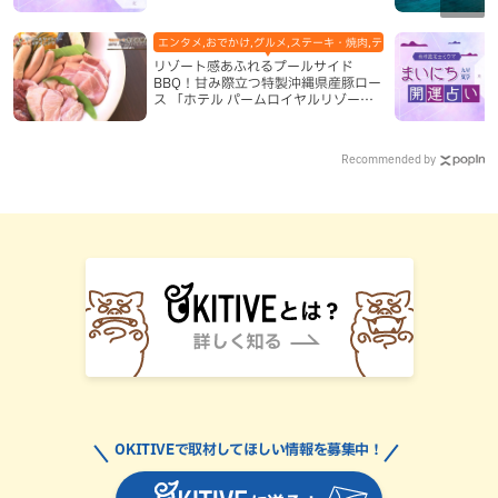
エンタメ,おでかけ,グルメ,ステーキ・焼肉,テレビ,ホテル,地域,本島
リゾート感あふれるプールサイド
BBQ！甘み際立つ特製沖縄県産豚ロー
ス 「ホテル パームロイヤルリゾート
国際通り」（那覇市）
Recommended by
OKITIVEで取材してほしい情報を募集中！