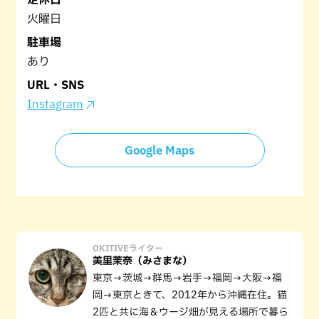
火曜日
駐車場
あり
URL・SNS
Instagram
Google Maps
OKITIVEライター
美里茉奈（みさまな）
東京→茨城→群馬→岩手→福岡→大阪→福
岡→東京ときて、2012年から沖縄在住。猫
2匹と共に海＆ウージ畑が見える場所で暮ら