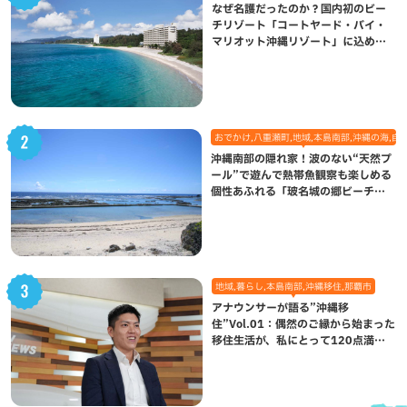
なぜ名護だったのか？国内初のビー
チリゾート「コートヤード・バイ・
マリオット沖縄リゾート」に込めら
れた想い
おでかけ,八重瀬町,地域,本島南部,沖縄の海,自
沖縄南部の隠れ家！波のない“天然プ
ール”で遊んで熱帯魚観察も楽しめる
個性あふれる「玻名城の郷ビーチ」
（八重瀬町）
地域,暮らし,本島南部,沖縄移住,那覇市
アナウンサーが語る”沖縄移
住”Vol.01：偶然のご縁から始まった
移住生活が、私にとって120点満点
になった理由