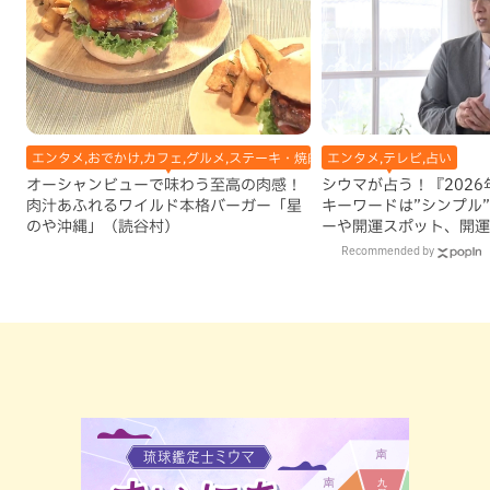
エンタメ,おでかけ,カフェ,グルメ,ステーキ・焼肉,テレビ,ハンバーガー,ホテル
エンタメ,テレビ,占い
オーシャンビューで味わう至高の肉感！
シウマが占う！『202
肉汁あふれるワイルド本格バーガー「星
キーワードは”シンプル
のや沖縄」（読谷村）
ーや開運スポット、開運
Recommended by