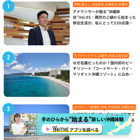
地域,暮らし,本島南部,沖縄移住,那覇市
アナウンサーが語る”沖縄移
住”Vol.01：偶然のご縁から始まった
移住生活が、私にとって120点満点
になった理由
おでかけ,ホテル,名護市,地域,本島北部
なぜ名護だったのか？国内初のビー
チリゾート「コートヤード・バイ・
マリオット沖縄リゾート」に込めら
れた想い
おでかけ,八重瀬町,地域,本島南部,沖縄の海,自
沖縄南部の隠れ家！波のない“天然プ
ール”で遊んで熱帯魚観察も楽しめる
個性あふれる「玻名城の郷ビーチ」
（八重瀬町）