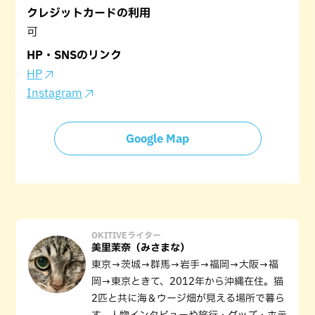
クレジットカードの利用
可
HP・SNSのリンク
HP
Instagram
Google Map
OKITIVEライター
美里茉奈（みさまな）
東京→茨城→群馬→岩手→福岡→大阪→福
岡→東京ときて、2012年から沖縄在住。猫
2匹と共に海＆ウージ畑が見える場所で暮ら
す。人物インタビューや旅行・グッズ・ホテ