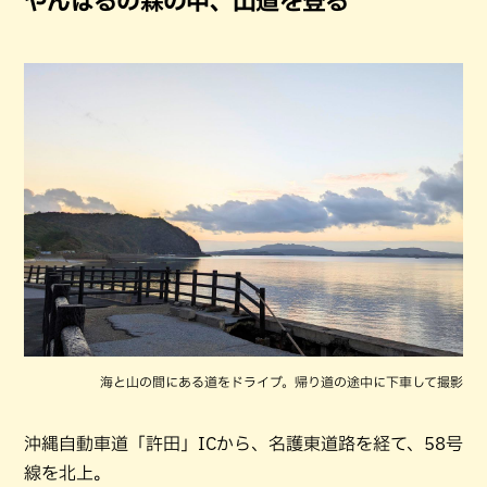
やんばるの森の中、山道を登る
海と山の間にある道をドライブ。帰り道の途中に下車して撮影
沖縄自動車道「許田」ICから、名護東道路を経て、58号
線を北上。