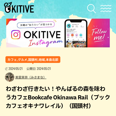
カフェ,グルメ,国頭村,地域,本島北部
2024/05/21
2024/05/21
公開日
美里茉奈（みさまな）
わざわざ行きたい！やんばるの森を味わ
うカフェBookcafe Okinawa Rail（ブック
カフェオキナワレイル）（国頭村）