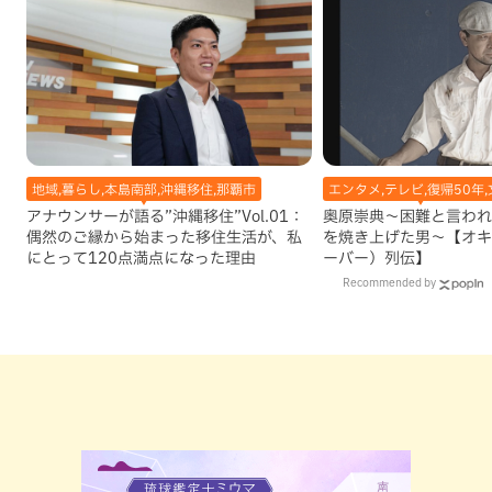
地域,暮らし,本島南部,沖縄移住,那覇市
エンタメ,テレビ,復帰50年,
アナウンサーが語る”沖縄移住”Vol.01：
奥原崇典～困難と言われ
偶然のご縁から始まった移住生活が、私
を焼き上げた男～【オキ
にとって120点満点になった理由
ーバー）列伝】
Recommended by