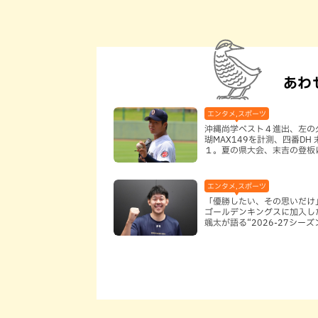
あわ
エンタメ,スポーツ
沖縄尚学ベスト４進出、左の
瑚MAX149を計測、四番DH
１。夏の県大会、末吉の登板
と判断していいのか
エンタメ,スポーツ
「優勝したい、その思いだけ
ゴールデンキングスに加入し
颯太が語る“2026-27シー
意”