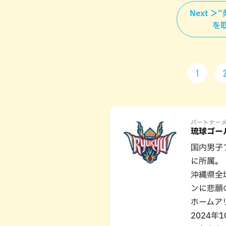
Next 
を
1
パートナー
琉球ゴー
国内男子プ
に所属。
沖縄県全
ンに悲願の
ホームア
2024年