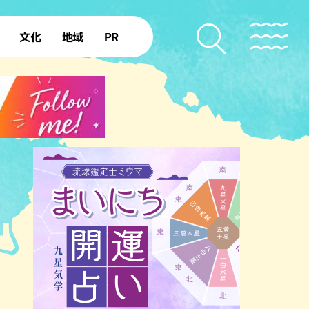
文化
地域
PR
復帰50年
本島北部
本島中部
本島南部
先島諸島
北部離島
南部離島