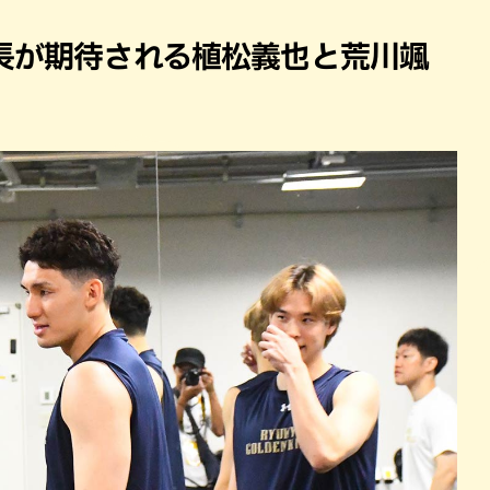
パン
カレー
バーガー
タコス・タコライス
長が期待される植松義也と荒川颯