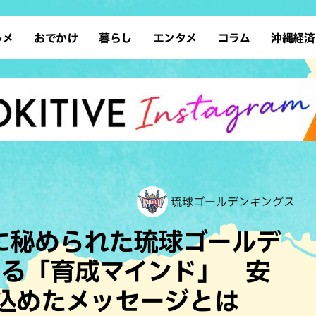
ルメ
おでかけ
暮らし
エンタメ
コラム
沖縄経済
ーメン
デート
沖縄そば
レシピ
スポーツ
ドライブ
SDGs
占い
クアウト
散歩
ファッション
カフェ
タレント・芸人
ソロ活
ローカルニュース
テレビ
・魚料理
自然
和食・日本料理
沖縄移住
イベント
子ども
沖縄旧暦行事
縄料理
歴史
アジア・エスニック
体験
中華
レジャー
イタリアン
アート
琉球ゴールデンキングス
西洋料理
ショッピング
フレンチ
ホテル
”に秘められた琉球ゴールデ
キ・焼肉
サウナ
焼鳥・串料理
公園
たる「育成マインド」 安
の肉料理
沖縄の海
居酒屋・バー
込めたメッセージとは
・バイキング
スイーツ