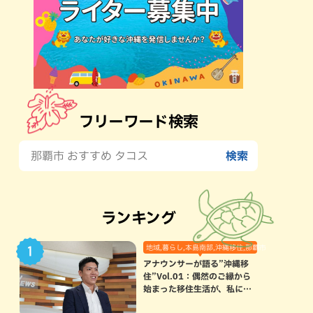
フリーワード検索
ランキング
地域,暮らし,本島南部,沖縄移住,那覇市
アナウンサーが語る”沖縄移
住”Vol.01：偶然のご縁から
始まった移住生活が、私にと
って120点満点になった理由