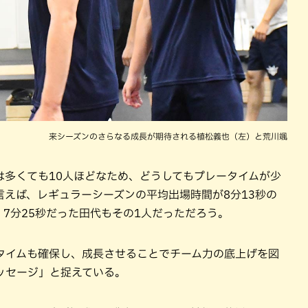
来シーズンのさらなる成長が期待される植松義也（左）と荒川颯
は多くても10人ほどなため、どうしてもプレータイムが少
えば、レギュラーシーズンの平均出場時間が8分13秒の
、7分25秒だった田代もその1人だっただろう。
タイムも確保し、成長させることでチーム力の底上げを図
ッセージ」と捉えている。