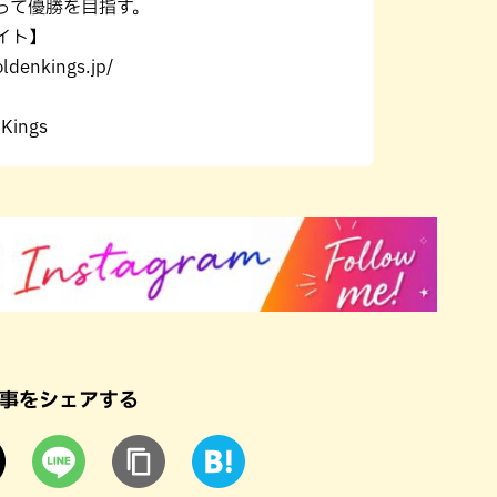
って優勝を目指す。
イト】
oldenkings.jp/
】
Kings
事をシェアする