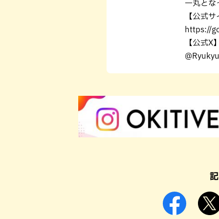
一丸とな
【公式サ
https://g
【公式X
@Ryukyu
記