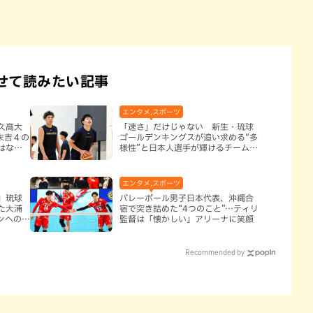
せて読みたい記事
エンタメ,スポーツ
久髙大
「速さ」だけじゃない 新生・琉球
 末吉４の
ゴールデンキングスが追い求める“多
はなし
様性”と日本人選手が輝けるチームと
は
エンタメ,スポーツ
」琉球
バレーボール男子日本代表、沖縄合
た大浦
宿で突き詰めた“4つのこと”…ティリ
ズンへの決
監督は「懐かしい」アリーナに笑顔
Recommended by