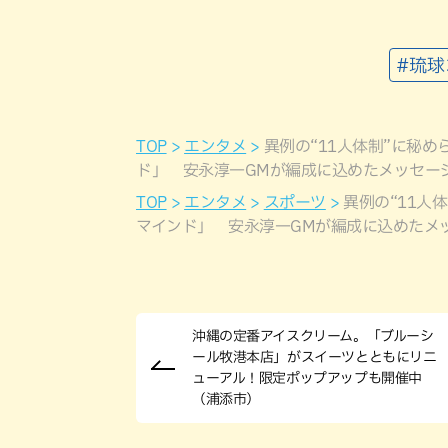
#琉
TOP
エンタメ
異例の“11人体制”に秘
ド」 安永淳一GMが編成に込めたメッセー
TOP
エンタメ
スポーツ
異例の“11人
マインド」 安永淳一GMが編成に込めたメ
沖縄の定番アイスクリーム。「ブルーシ
ール牧港本店」がスイーツとともにリニ
ューアル！限定ポップアップも開催中
（浦添市）