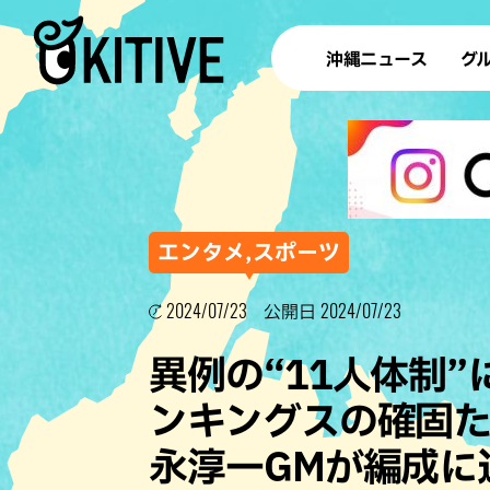
沖縄ニュース
グ
ラ
テイ
すし
沖
エンタメ,スポーツ
2024/07/23
2024/07/23
公開日
洋食・
異例の“11人体制
ステー
ンキングスの確固
その他
永淳一GMが編成に
ブッフェ