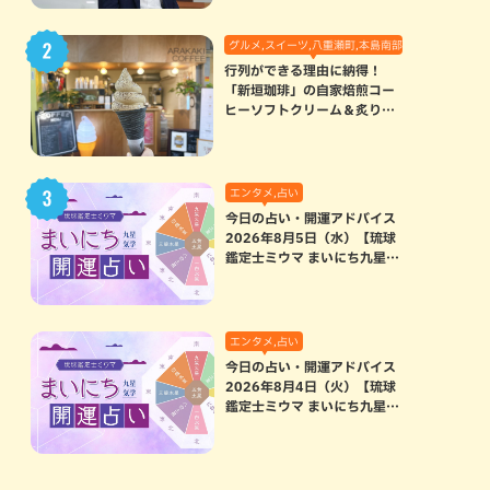
グルメ,スイーツ,八重瀬町,本島南部
行列ができる理由に納得！
「新垣珈琲」の自家焙煎コー
ヒーソフトクリーム＆炙りマ
シュマロのスモアラテが絶品
（八重瀬町）
エンタメ,占い
今日の占い・開運アドバイス
2026年8月5日（水）【琉球
鑑定士ミウマ まいにち九星気
学開運占い】
エンタメ,占い
今日の占い・開運アドバイス
2026年8月4日（火）【琉球
鑑定士ミウマ まいにち九星気
学開運占い】