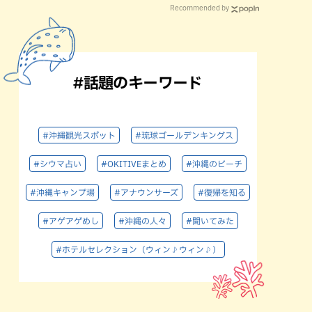
Recommended by
#話題のキーワード
#沖縄観光スポット
#琉球ゴールデンキングス
#シウマ占い
#OKITIVEまとめ
#沖縄のビーチ
#沖縄キャンプ場
#アナウンサーズ
#復帰を知る
#アゲアゲめし
#沖縄の人々
#聞いてみた
#ホテルセレクション（ウィン♪ウィン♪）