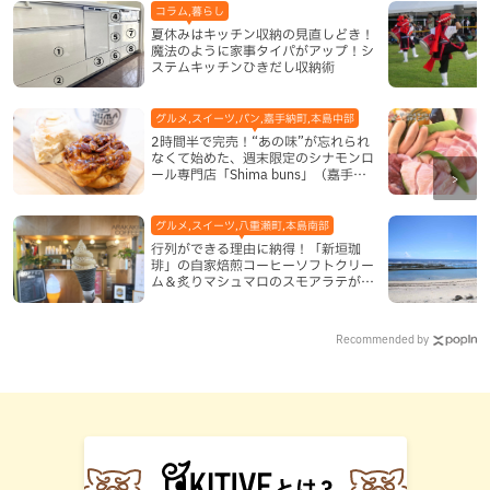
コラム,暮らし
夏休みはキッチン収納の見直しどき！
魔法のように家事タイパがアップ！シ
ステムキッチンひきだし収納術
グルメ,スイーツ,パン,嘉手納町,本島中部
2時間半で完売！“あの味”が忘れられ
なくて始めた、週末限定のシナモンロ
ール専門店「Shima buns」（嘉手納
町）
グルメ,スイーツ,八重瀬町,本島南部
行列ができる理由に納得！「新垣珈
琲」の自家焙煎コーヒーソフトクリー
ム＆炙りマシュマロのスモアラテが絶
品（八重瀬町）
Recommended by