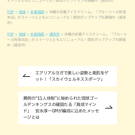
イーツとともにリニューアル！限定ポップアップも開催中（浦添市）
TOP
地域
本島南部
沖縄の定番アイスクリーム。「ブルーシール牧港
本店」がスイーツとともにリニューアル！限定ポップアップも開催中（浦添
市）
TOP
地域
本島南部
浦添市
沖縄の定番アイスクリーム。「ブルーシ
ール牧港本店」がスイーツとともにリニューアル！限定ポップアップも開催
中（浦添市）
エアリアルヨガで美しい姿勢と美肌をゲ
ット！「スカイウェルネススポーツ」
異例の“11人体制”に秘められた琉球ゴー
ルデンキングスの確固たる「育成マイン
ド」 安永淳一GMが編成に込めたメッセ
ージとは