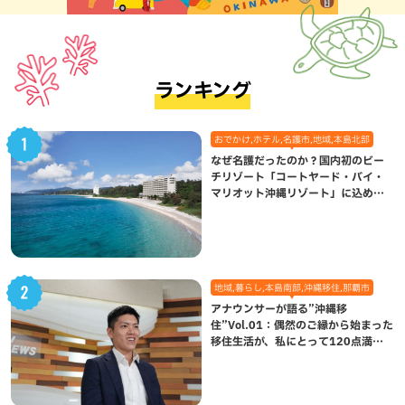
ランキング
おでかけ,ホテル,名護市,地域,本島北部
なぜ名護だったのか？国内初のビー
チリゾート「コートヤード・バイ・
マリオット沖縄リゾート」に込めら
れた想い
地域,暮らし,本島南部,沖縄移住,那覇市
アナウンサーが語る”沖縄移
住”Vol.01：偶然のご縁から始まった
移住生活が、私にとって120点満点
になった理由