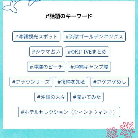
#話題のキーワード
#沖縄観光スポット
#琉球ゴールデンキングス
#シウマ占い
#OKITIVEまとめ
#沖縄のビーチ
#沖縄キャンプ場
#アナウンサーズ
#復帰を知る
#アゲアゲめし
#沖縄の人々
#聞いてみた
#ホテルセレクション（ウィン♪ウィン♪）