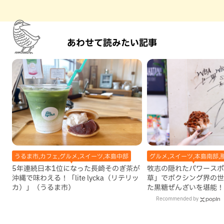
あわせて読みたい記事
うるま市,カフェ,グルメ,スイーツ,本島中部
グルメ,スイーツ,本島南部,
5年連続日本1位になった長崎そのぎ茶が
牧志の隠れたパワースポ
沖縄で味わえる！「lite lycka（リテリッ
草」でボクシング界の世
カ）」（うるま市）
た黒糖ぜんざいを堪能！
手作りケーキも要チェッ
Recommended by