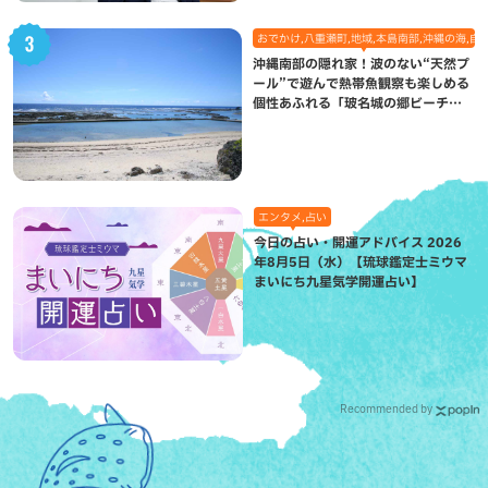
おでかけ,八重瀬町,地域,本島南部,沖縄の海,自
沖縄南部の隠れ家！波のない“天然プ
ール”で遊んで熱帯魚観察も楽しめる
個性あふれる「玻名城の郷ビーチ」
（八重瀬町）
エンタメ,占い
今日の占い・開運アドバイス 2026
年8月5日（水）【琉球鑑定士ミウマ
まいにち九星気学開運占い】
Recommended by