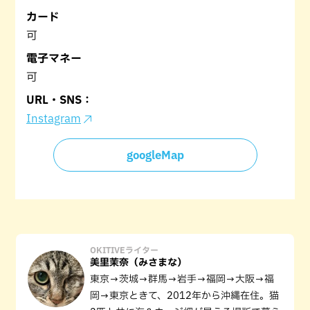
カード
可
電子マネー
可
URL・SNS：
Instagram
googleMap
OKITIVEライター
美里茉奈（みさまな）
東京→茨城→群馬→岩手→福岡→大阪→福
岡→東京ときて、2012年から沖縄在住。猫