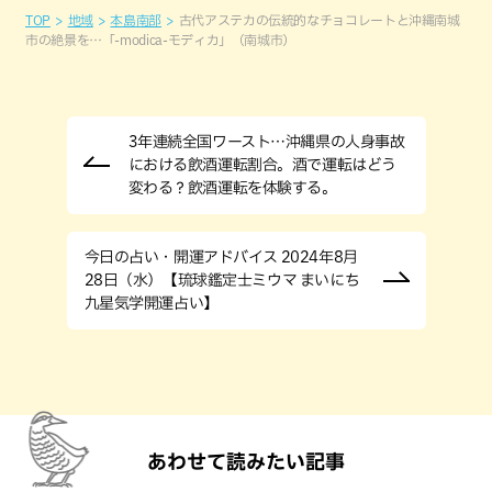
TOP
地域
本島南部
古代アステカの伝統的なチョコレートと沖縄南城
市の絶景を…「-modica-モディカ」（南城市）
3年連続全国ワースト…沖縄県の人身事故
における飲酒運転割合。酒で運転はどう
変わる？飲酒運転を体験する。
今日の占い・開運アドバイス 2024年8月
28日（水）【琉球鑑定士ミウマ まいにち
九星気学開運占い】
あわせて読みたい記事