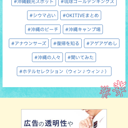
#沖縄観光スポット
#琉球ゴールデンキングス
#シウマ占い
#OKITIVEまとめ
#沖縄のビーチ
#沖縄キャンプ場
#アナウンサーズ
#復帰を知る
#アゲアゲめし
#沖縄の人々
#聞いてみた
#ホテルセレクション（ウィン♪ウィン♪）