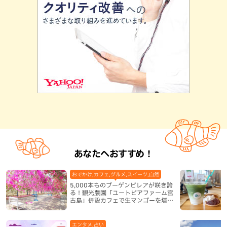
あなたへおすすめ！
おでかけ,カフェ,グルメ,スイーツ,自然
5,000本ものブーゲンビレアが咲き誇
る！観光農園「ユートピアファーム宮
古島」併設カフェで生マンゴーを堪能
（宮古島）
エンタメ,占い