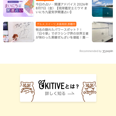
今日の占い・開運アドバイス 2026年
8月7日（金）【琉球鑑定士ミウマ ま
いにち九星気学開運占い】
グルメ,スイーツ,本島南部,那覇市
牧志の隠れたパワースポット？！
「日々草」でボクシング界の世界王者
が味わった黒糖ぜんざいを堪能！貴重
なサインと手作りケーキも要チェック
（那覇市）
Recommended by