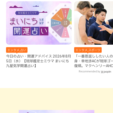
エンタメ,占い
エンタメ,スポーツ
今日の占い・開運アドバイス 2026年8月
「一番恩返ししたい人の
5日（水）【琉球鑑定士ミウマ まいにち
身・幸地渉ACが琉球ゴ
九星気学開運占い】
復帰。マクヘンリーAH
理由
Recommended by