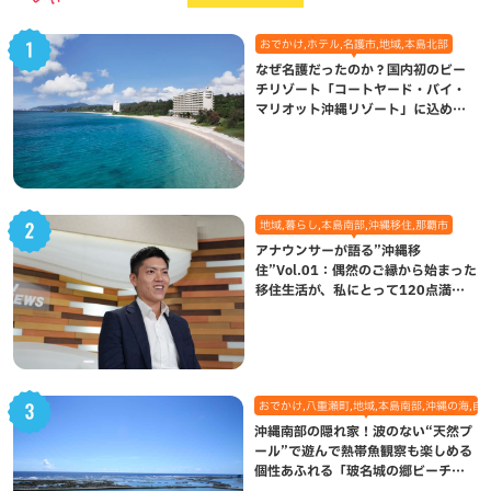
おでかけ,ホテル,名護市,地域,本島北部
なぜ名護だったのか？国内初のビー
チリゾート「コートヤード・バイ・
マリオット沖縄リゾート」に込めら
れた想い
地域,暮らし,本島南部,沖縄移住,那覇市
アナウンサーが語る”沖縄移
住”Vol.01：偶然のご縁から始まった
移住生活が、私にとって120点満点
になった理由
おでかけ,八重瀬町,地域,本島南部,沖縄の海,自
沖縄南部の隠れ家！波のない“天然プ
ール”で遊んで熱帯魚観察も楽しめる
個性あふれる「玻名城の郷ビーチ」
（八重瀬町）