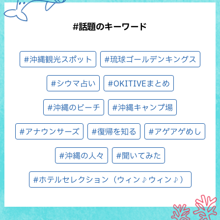
#話題のキーワード
#沖縄観光スポット
#琉球ゴールデンキングス
#シウマ占い
#OKITIVEまとめ
#沖縄のビーチ
#沖縄キャンプ場
#アナウンサーズ
#復帰を知る
#アゲアゲめし
#沖縄の人々
#聞いてみた
#ホテルセレクション（ウィン♪ウィン♪）