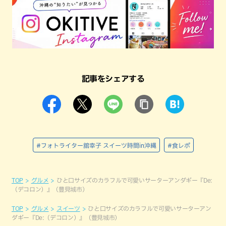
記事をシェアする
#フォトライター舘幸子 スイーツ時間in沖縄
#食レポ
TOP
グルメ
ひと口サイズのカラフルで可愛いサーターアンダギー『De:
（デコロン）』（豊見城市）
TOP
グルメ
スイーツ
ひと口サイズのカラフルで可愛いサーターアン
ダギー『De:（デコロン）』（豊見城市）