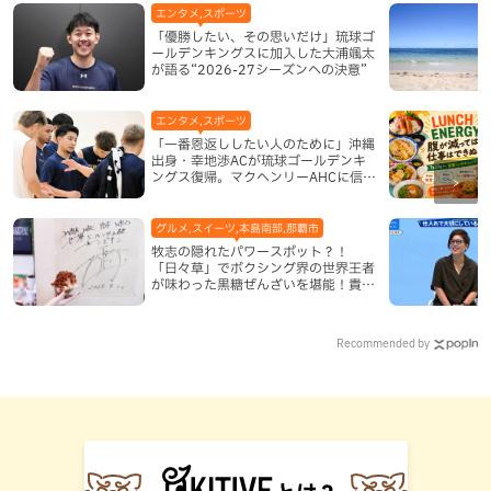
エンタメ,スポーツ
「優勝したい、その思いだけ」琉球ゴ
ールデンキングスに加入した大浦颯太
が語る“2026-27シーズンへの決意”
エンタメ,スポーツ
「一番恩返ししたい人のために」沖縄
出身・幸地渉ACが琉球ゴールデンキ
ングス復帰。マクヘンリーAHCに信頼
を寄せる理由
グルメ,スイーツ,本島南部,那覇市
牧志の隠れたパワースポット？！
「日々草」でボクシング界の世界王者
が味わった黒糖ぜんざいを堪能！貴重
なサインと手作りケーキも要チェック
（那覇市）
Recommended by