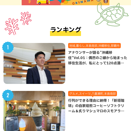
ランキング
地域,暮らし,本島南部,沖縄移住,那覇市
アナウンサーが語る”沖縄移
住”Vol.01：偶然のご縁から始まった
移住生活が、私にとって120点満点
になった理由
グルメ,スイーツ,八重瀬町,本島南部
行列ができる理由に納得！「新垣珈
琲」の自家焙煎コーヒーソフトクリ
ーム＆炙りマシュマロのスモアラテ
が絶品（八重瀬町）