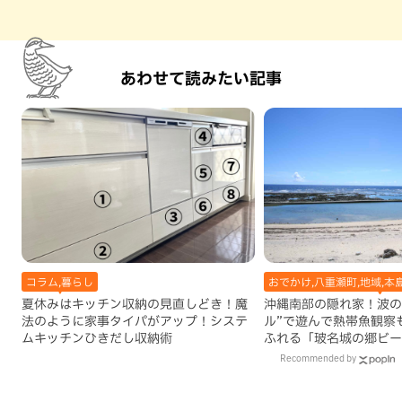
あわせて読みたい記事
コラム,暮らし
おでかけ,八重瀬町,地域,本
夏休みはキッチン収納の見直しどき！魔
沖縄南部の隠れ家！波の
法のように家事タイパがアップ！システ
ル”で遊んで熱帯魚観察
ムキッチンひきだし収納術
ふれる「玻名城の郷ビー
町）
Recommended by