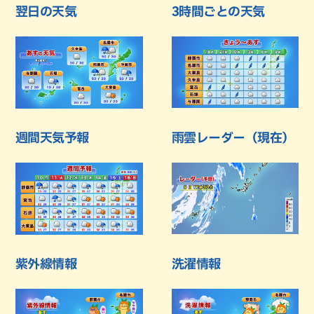
翌日の天気
3時間ごとの天気
週間天気予報
雨雲レーダー（現在）
紫外線情報
洗濯情報