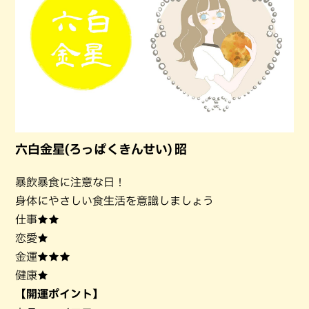
六白金星(ろっぱくきんせい) 昭
暴飲暴食に注意な日！
身体にやさしい食生活を意識しましょう
仕事★★
恋愛★
金運★★★
健康★
【開運ポイント】