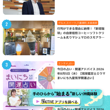
になった理由
グルメ,スイーツ,八重瀬町,本島南部
行列ができる理由に納得！「新垣珈
琲」の自家焙煎コーヒーソフトクリ
ーム＆炙りマシュマロのスモアラテ
が絶品（八重瀬町）
エンタメ,占い
今日の占い・開運アドバイス 2026
年8月5日（水）【琉球鑑定士ミウマ
まいにち九星気学開運占い】
エンタメ,占い
今日の占い・開運アドバイス 2026