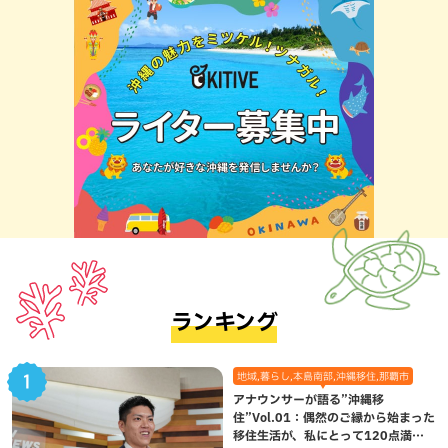
ランキング
地域,暮らし,本島南部,沖縄移住,那覇市
アナウンサーが語る”沖縄移
住”Vol.01：偶然のご縁から始まった
移住生活が、私にとって120点満点