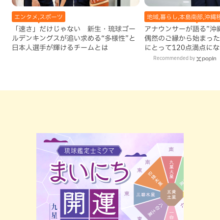
エンタメ,スポーツ
地域,暮らし,本島南部,沖縄
「速さ」だけじゃない 新生・琉球ゴー
アナウンサーが語る”沖縄移
ルデンキングスが追い求める“多様性”と
偶然のご縁から始まった
日本人選手が輝けるチームとは
にとって120点満点に
Recommended by