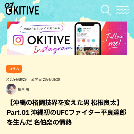
コラム
2024/08/29
2024/08/29
公開日
植草 凜
【沖縄の格闘技界を変えた男 松根良太】
Part.01 沖縄初のUFCファイター平良達郎
を生んだ 名伯楽の情熱