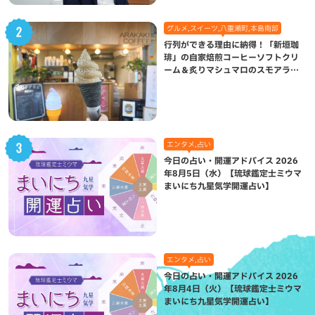
グルメ,スイーツ,八重瀬町,本島南部
行列ができる理由に納得！「新垣珈
琲」の自家焙煎コーヒーソフトクリ
ーム＆炙りマシュマロのスモアラテ
が絶品（八重瀬町）
エンタメ,占い
今日の占い・開運アドバイス 2026
年8月5日（水）【琉球鑑定士ミウマ
まいにち九星気学開運占い】
エンタメ,占い
今日の占い・開運アドバイス 2026
年8月4日（火）【琉球鑑定士ミウマ
まいにち九星気学開運占い】