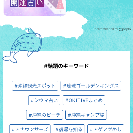
Recommended by
#話題のキーワード
#沖縄観光スポット
#琉球ゴールデンキングス
#シウマ占い
#OKITIVEまとめ
#沖縄のビーチ
#沖縄キャンプ場
#アナウンサーズ
#復帰を知る
#アゲアゲめし