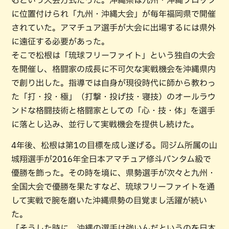
に位置付けられ「九州・沖縄大会」が毎年福岡県で開催
されていた。アマチュア選手が大会に出場するには県外
に遠征する必要があった。
そこで松根は「琉球フリーファイト」という独自の大会
を開催し、格闘家の成長に不可欠な実戦機会を沖縄県内
で創り出した。指導では自身が現役時代に師から教わっ
た「打・投・極」（打撃・投げ技・寝技）のオールラウ
ンドな格闘技術と格闘家としての「心・技・体」を選手
に落とし込み、並行して実戦機会を提供し続けた。
4年後、松根は第1の目標を成し遂げる。同ジム所属の山
城翔選手が2016年全日本アマチュア修斗バンタム級で
優勝を飾った。その時を境に、県勢選手が次々と九州・
全国大会で優勝を果たすなど、琉球フリーファイトを通
して実戦で腕を磨いた沖縄県勢の目覚まし活躍が続い
た。
「そうした時に、沖縄の選手は強いんだというのを日本