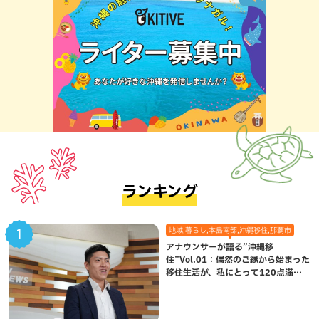
ランキング
地域,暮らし,本島南部,沖縄移住,那覇市
アナウンサーが語る”沖縄移
住”Vol.01：偶然のご縁から始まった
移住生活が、私にとって120点満点
になった理由