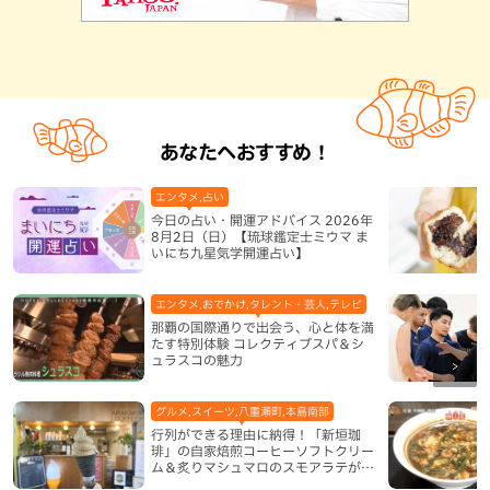
あなたへおすすめ！
エンタメ,占い
今日の占い・開運アドバイス 2026年
8月2日（日）【琉球鑑定士ミウマ ま
いにち九星気学開運占い】
エンタメ,おでかけ,タレント・芸人,テレビ
那覇の国際通りで出会う、心と体を満
たす特別体験 コレクティブスパ＆シ
ュラスコの魅力
グルメ,スイーツ,八重瀬町,本島南部
行列ができる理由に納得！「新垣珈
琲」の自家焙煎コーヒーソフトクリー
ム＆炙りマシュマロのスモアラテが絶
品（八重瀬町）