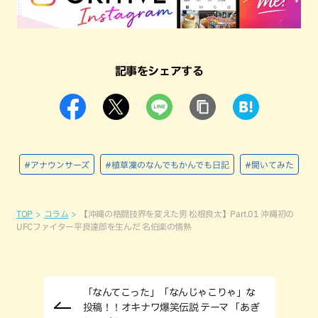
記事をシェアする
#アナウンサーズ
#植草凜のなんでもかんでも日記
#聞いてみた
TOP
コラム
【沖縄の格闘技界を変えた男 松根良太】Part.01 沖縄初の
UFCファイター平良達郎を生んだ 名伯楽の情熱
「なんてこった」「なんじゃこりゃ」な
投稿！！オキナワ爆笑伝説 テーマ 「あぎ