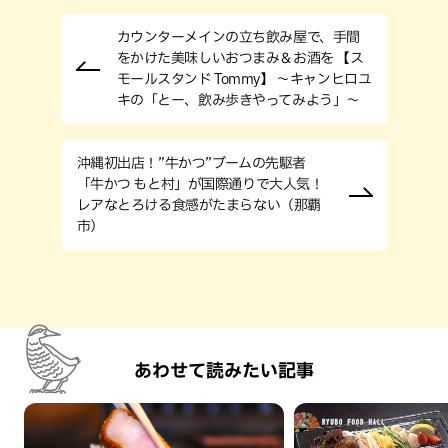
カウンターメインの⽴ち飲み屋で、⼿間
をかけた美味しいおつまみ＆お酒を 【ス
モールスタンド Tommy】 〜キャンヒロユ
キの「とー、飲み歩きやってみよう」〜
沖縄初出店！”牛かつ”ブームの先駆者
「牛かつ もと村」が国際通りで大人気！
レアなとろける食感がたまらない（那覇
市）
あわせて読みたい記事