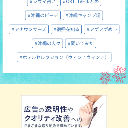
#シウマ占い
#OKITIVEまとめ
#沖縄のビーチ
#沖縄キャンプ場
#アナウンサーズ
#復帰を知る
#アゲアゲめし
#沖縄の人々
#聞いてみた
#ホテルセレクション（ウィン♪ウィン♪）