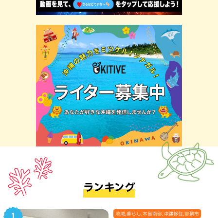
ランキング
地域,暮らし,本島南部,沖縄移住,那覇市