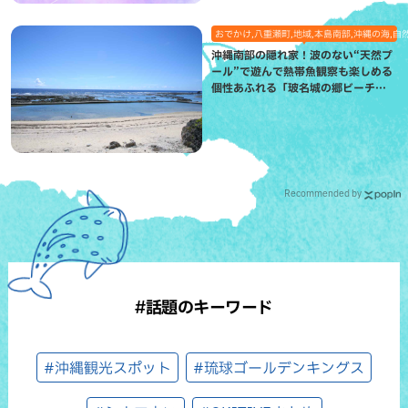
おでかけ,八重瀬町,地域,本島南部,沖縄の海,自
沖縄南部の隠れ家！波のない“天然プ
ール”で遊んで熱帯魚観察も楽しめる
個性あふれる「玻名城の郷ビーチ」
（八重瀬町）
Recommended by
#話題のキーワード
#沖縄観光スポット
#琉球ゴールデンキングス