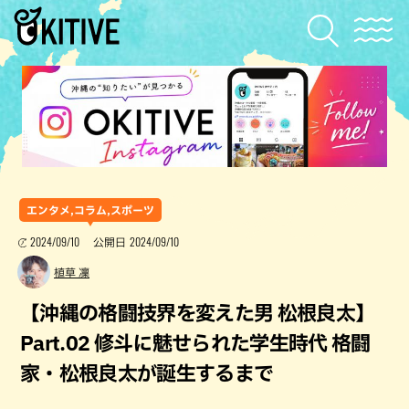
エンタメ,コラム,スポーツ
2024/09/10
2024/09/10
公開日
植草 凜
【沖縄の格闘技界を変えた男 松根良太】
Part.02 修斗に魅せられた学生時代 格闘
家・松根良太が誕生するまで