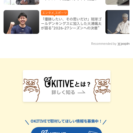
ドも紹介
エンタメ,スポーツ
「優勝したい、その思いだけ」琉球ゴ
ールデンキングスに加入した大浦颯太
が語る“2026-27シーズンへの決意”
Recommended by
OKITIVEで取材してほしい情報を募集中！