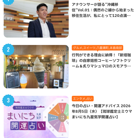
アナウンサーが語る”沖縄移
住”Vol.01：偶然のご縁から始まった
移住生活が、私にとって120点満点
になった理由
グルメ,スイーツ,八重瀬町,本島南部
行列ができる理由に納得！「新垣珈
琲」の自家焙煎コーヒーソフトクリ
ーム＆炙りマシュマロのスモアラテ
が絶品（八重瀬町）
エンタメ,占い
今日の占い・開運アドバイス 2026
年8月5日（水）【琉球鑑定士ミウマ
まいにち九星気学開運占い】