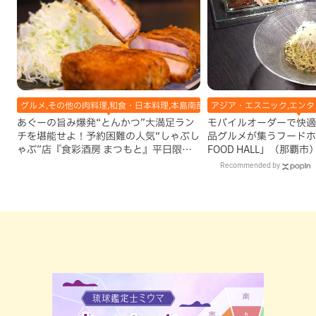
グルメ,その他の肉料理,和食・日本料理,本島南部,那覇市
アジア・エスニック,エンタメ
あぐーの旨み爆発“とんかつ”大満足ラン
モバイルオーダーで快適
チを堪能せよ！予約困難の人気“しゃぶし
品グルメが集うフードホー
ゃぶ”店『食彩酒房 まつもと』平日限定
FOOD HALL」（那覇市
でオープン（那覇市）
Recommended by