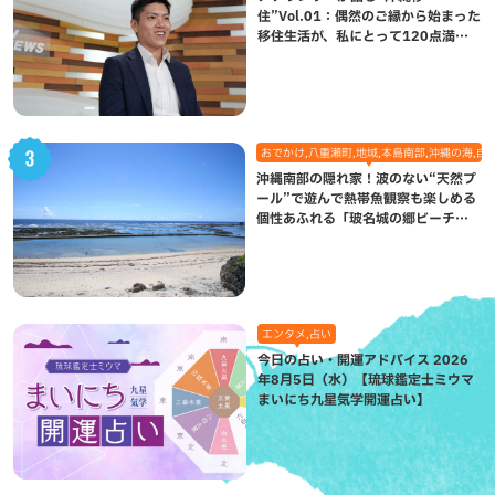
住”Vol.01：偶然のご縁から始まった
移住生活が、私にとって120点満点
になった理由
おでかけ,八重瀬町,地域,本島南部,沖縄の海,自
沖縄南部の隠れ家！波のない“天然プ
ール”で遊んで熱帯魚観察も楽しめる
個性あふれる「玻名城の郷ビーチ」
（八重瀬町）
エンタメ,占い
今日の占い・開運アドバイス 2026
年8月5日（水）【琉球鑑定士ミウマ
まいにち九星気学開運占い】