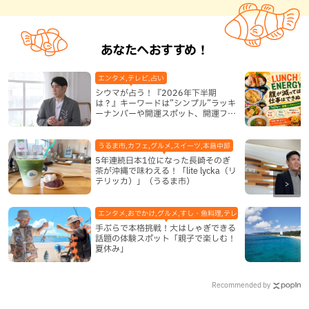
あなたへおすすめ！
エンタメ,テレビ,占い
シウマが占う！『2026年下半期
は？』キーワードは”シンプル”ラッキ
ーナンバーや開運スポット、開運フー
ドも紹介
うるま市,カフェ,グルメ,スイーツ,本島中部
5年連続日本1位になった長崎そのぎ
茶が沖縄で味わえる！「lite lycka（リ
テリッカ）」（うるま市）
エンタメ,おでかけ,グルメ,すし・魚料理,テレビ,体験,北谷町,地域,
手ぶらで本格挑戦！大はしゃぎできる
話題の体験スポット「親子で楽しむ！
夏休み」
Recommended by