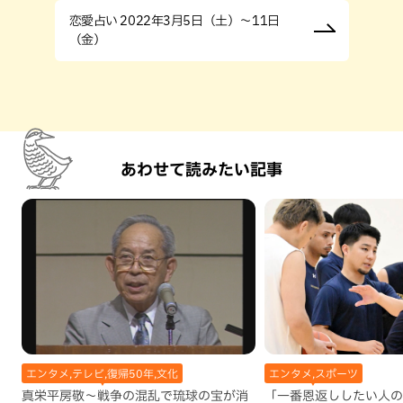
恋愛占い 2022年3月5日（土）～11日
（金）
あわせて読みたい記事
エンタメ,テレビ,復帰50年,文化
エンタメ,スポーツ
真栄平房敬～戦争の混乱で琉球の宝が消
「一番恩返ししたい人の