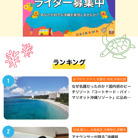
ランキング
おでかけ,ホテル,名護市,地域,本島北部
なぜ名護だったのか？国内初のビー
チリゾート「コートヤード・バイ・
マリオット沖縄リゾート」に込めら
れた想い
地域,暮らし,本島南部,沖縄移住,那覇市
アナウンサーが語る”沖縄移