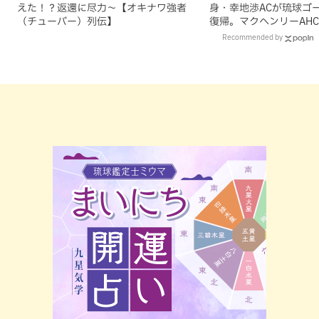
えた！？返還に尽力～【オキナワ強者
身・幸地渉ACが琉球ゴ
（チューバー）列伝】
復帰。マクヘンリーAH
理由
Recommended by