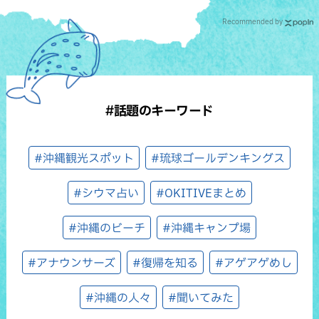
Recommended by
#話題のキーワード
#沖縄観光スポット
#琉球ゴールデンキングス
#シウマ占い
#OKITIVEまとめ
#沖縄のビーチ
#沖縄キャンプ場
#アナウンサーズ
#復帰を知る
#アゲアゲめし
#沖縄の人々
#聞いてみた