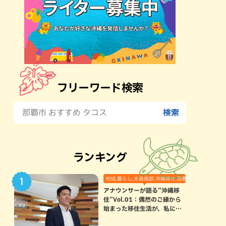
フリーワード検索
ランキング
地域,暮らし,本島南部,沖縄移住,那覇市
アナウンサーが語る”沖縄移
住”Vol.01：偶然のご縁から
始まった移住生活が、私にと
って120点満点になった理由