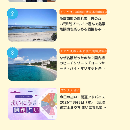
おでかけ,八重瀬町,地域,本島南部,沖縄の海,自然
沖縄南部の隠れ家！波のな
い“天然プール”で遊んで熱帯
魚観察も楽しめる個性あふれ
る「玻名城の郷ビーチ」（八
重瀬町）
おでかけ,ホテル,名護市,地域,本島北部
なぜ名護だったのか？国内初
のビーチリゾート「コートヤ
ード・バイ・マリオット沖縄
リゾート」に込められた想い
エンタメ,占い
今日の占い・開運アドバイス
2026年8月5日（水）【琉球
鑑定士ミウマ まいにち九星気
学開運占い】