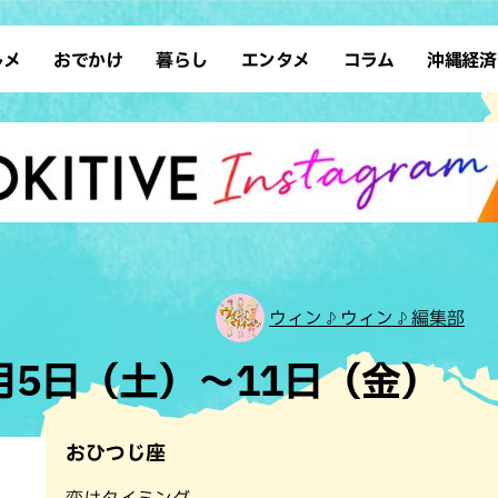
ルメ
おでかけ
暮らし
エンタメ
コラム
沖縄経済
ーメン
デート
沖縄そば
レシピ
スポーツ
ドライブ
SDGs
占い
クアウト
散歩
ファッション
カフェ
タレント・芸人
ソロ活
ローカルニュース
テレビ
・魚料理
自然
和食・日本料理
沖縄移住
イベント
子ども
沖縄旧暦行事
縄料理
歴史
アジア・エスニック
体験
中華
レジャー
イタリアン
アート
ウィン♪ウィン♪編集部
西洋料理
ショッピング
フレンチ
ホテル
3月5日（土）～11日（金）
キ・焼肉
サウナ
焼鳥・串料理
公園
の肉料理
沖縄の海
居酒屋・バー
おひつじ座
・バイキング
スイーツ