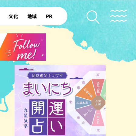
文化
地域
PR
復帰50年
本島北部
本島中部
本島南部
先島諸島
北部離島
南部離島