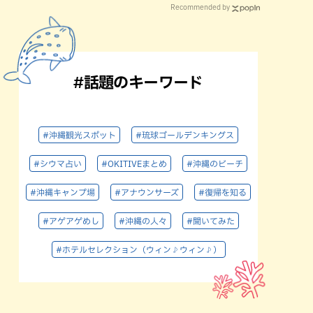
Recommended by
#話題のキーワード
#沖縄観光スポット
#琉球ゴールデンキングス
#シウマ占い
#OKITIVEまとめ
#沖縄のビーチ
#沖縄キャンプ場
#アナウンサーズ
#復帰を知る
#アゲアゲめし
#沖縄の人々
#聞いてみた
#ホテルセレクション（ウィン♪ウィン♪）