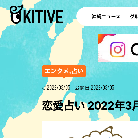
沖縄ニュース
グ
ラ
テイ
すし
沖
エンタメ,占い
2022/03/05
2022/03/05
公開日
洋食・
恋愛占い 2022年
ステー
その他
ブッフェ