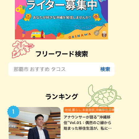
フリーワード検索
ランキング
地域,暮らし,本島南部,沖縄移住,那覇市
アナウンサーが語る”沖縄移
住”Vol.01：偶然のご縁から
始まった移住生活が、私にと
って120点満点になった理由