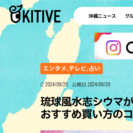
沖縄ニュース
グ
ラ
テイ
すし
沖
エンタメ,テレビ,占い
2024/09/20
2024/09/20
公開日
洋食・
琉球風水志シウマが
ステー
おすすめ買い方の
その他
ブッフェ