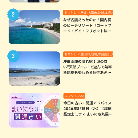
おでかけ,ホテル,名護市,地域,本島北部
なぜ名護だったのか？国内初
のビーチリゾート「コートヤ
ード・バイ・マリオット沖縄
リゾート」に込められた想い
おでかけ,八重瀬町,地域,本島南部,沖縄の海,自然
沖縄南部の隠れ家！波のな
い“天然プール”で遊んで熱帯
魚観察も楽しめる個性あふれ
る「玻名城の郷ビーチ」（八
重瀬町）
エンタメ,占い
今日の占い・開運アドバイス
2026年8月5日（水）【琉球
鑑定士ミウマ まいにち九星気
学開運占い】