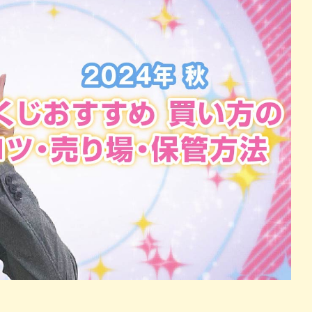
パン
カレー
バーガー
タコス・タコライス