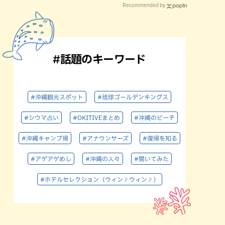
Recommended by
#話題のキーワード
#沖縄観光スポット
#琉球ゴールデンキングス
#シウマ占い
#OKITIVEまとめ
#沖縄のビーチ
#沖縄キャンプ場
#アナウンサーズ
#復帰を知る
#アゲアゲめし
#沖縄の人々
#聞いてみた
#ホテルセレクション（ウィン♪ウィン♪）