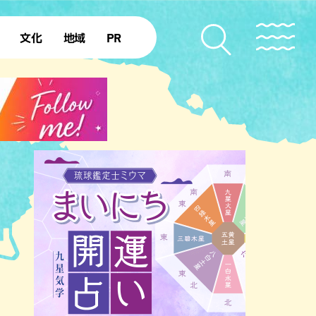
文化
地域
PR
復帰50年
本島北部
本島中部
本島南部
先島諸島
北部離島
南部離島