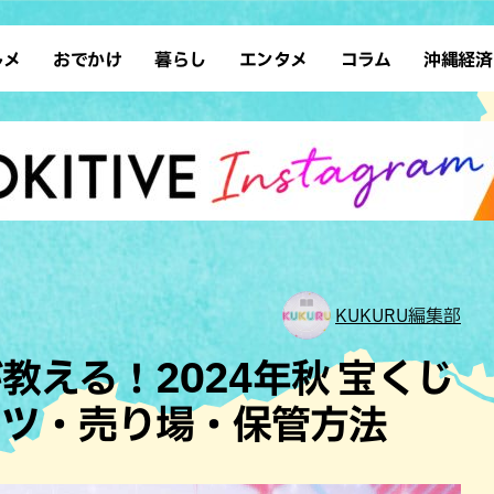
ルメ
おでかけ
暮らし
エンタメ
コラム
沖縄経済
ーメン
デート
沖縄そば
レシピ
スポーツ
ドライブ
SDGs
占い
クアウト
散歩
ファッション
カフェ
タレント・芸人
ソロ活
ローカルニュース
テレビ
・魚料理
自然
和食・日本料理
沖縄移住
イベント
子ども
沖縄旧暦行事
縄料理
歴史
アジア・エスニック
体験
中華
レジャー
イタリアン
アート
KUKURU編集部
西洋料理
ショッピング
フレンチ
ホテル
教える！2024年秋 宝くじ
キ・焼肉
サウナ
焼鳥・串料理
公園
コツ・売り場・保管方法
の肉料理
沖縄の海
居酒屋・バー
・バイキング
スイーツ