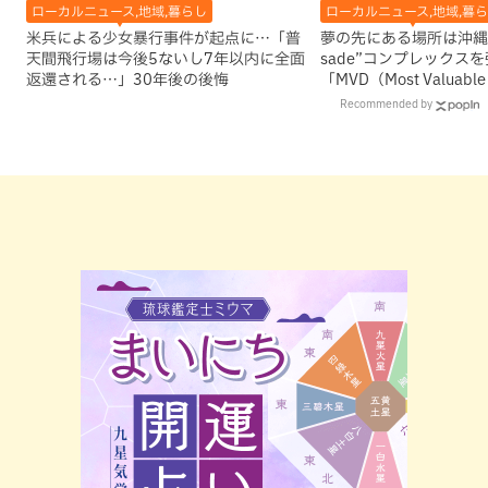
ローカルニュース,地域,暮らし
ローカルニュース,地域,暮
米兵による少女暴行事件が起点に…「普
夢の先にある場所は沖縄
天間飛行場は今後5ないし7年以内に全面
sade”コンプレックス
返還される…」30年後の後悔
「MVD（Most Valuabl
賞
Recommended by