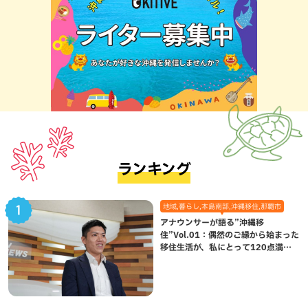
ランキング
地域,暮らし,本島南部,沖縄移住,那覇市
アナウンサーが語る”沖縄移
住”Vol.01：偶然のご縁から始まった
移住生活が、私にとって120点満点
になった理由