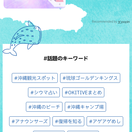
Recommended by
#話題のキーワード
#沖縄観光スポット
#琉球ゴールデンキングス
#シウマ占い
#OKITIVEまとめ
#沖縄のビーチ
#沖縄キャンプ場
#アナウンサーズ
#復帰を知る
#アゲアゲめし