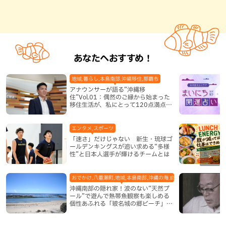
あなたへおすすめ！
地域,暮らし,本島南部,沖縄移住,那覇市
アナウンサーが語る”沖縄移
住”Vol.01：偶然のご縁から始まった
移住生活が、私にとって120点満点に
なった理由
エンタメ,スポーツ
「速さ」だけじゃない 新生・琉球ゴ
ールデンキングスが追い求める“多様
性”と日本人選手が輝けるチームとは
おでかけ,八重瀬町,地域,本島南部,沖縄の海,自然
沖縄南部の隠れ家！波のない“天然プ
ール”で遊んで熱帯魚観察も楽しめる
個性あふれる「玻名城の郷ビーチ」
（八重瀬町）