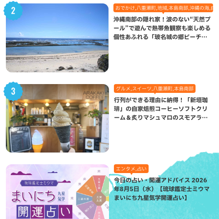
おでかけ,八重瀬町,地域,本島南部,沖縄の海,自
沖縄南部の隠れ家！波のない“天然プ
ール”で遊んで熱帯魚観察も楽しめる
個性あふれる「玻名城の郷ビーチ」
（八重瀬町）
グルメ,スイーツ,八重瀬町,本島南部
行列ができる理由に納得！「新垣珈
琲」の自家焙煎コーヒーソフトクリ
ーム＆炙りマシュマロのスモアラテ
が絶品（八重瀬町）
エンタメ,占い
今日の占い・開運アドバイス 2026
年8月5日（水）【琉球鑑定士ミウマ
まいにち九星気学開運占い】