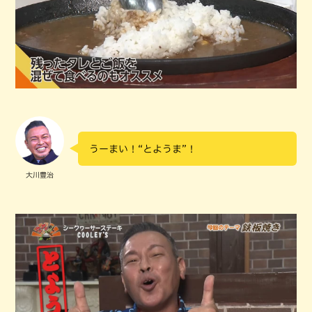
うーまい！“とようま”！
大川豊治