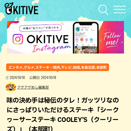
エンタメ,グルメ,ステーキ・焼肉,テレビ,地域,本島北部,本部町
2024/10/18
2024/10/18
公開日
アゲアゲめし編集部
味の決め手は秘伝のタレ！ガッツリなの
にさっぱりいただけるステーキ「シーク
ヮーサーステーキ COOLEY’S（クーリー
ズ）」（本部町）