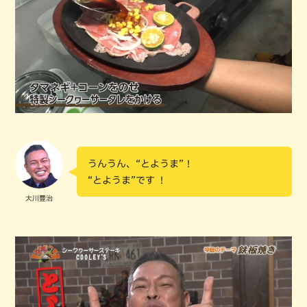
うんうん、“とようま”！
“とようま”です ！
大川豊治