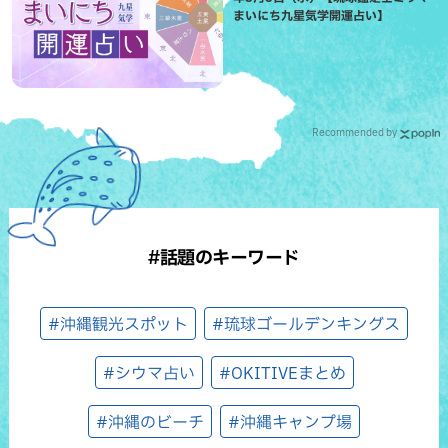
まいにち九星気学開運占い】
Recommended by
#話題のキーワード
#沖縄観光スポット
#琉球ゴールデンキングス
#シウマ占い
#OKITIVEまとめ
#沖縄のビーチ
#沖縄キャンプ場