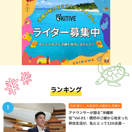
ランキング
地域,暮らし,本島南部,沖縄移住,那覇市
アナウンサーが語る”沖縄移
住”Vol.01：偶然のご縁から始まった
移住生活が、私にとって120点満点
になった理由