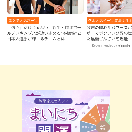
エンタメ,スポーツ
グルメ,スイーツ,本島南部,
「速さ」だけじゃない 新生・琉球ゴー
牧志の隠れたパワースポ
ルデンキングスが追い求める“多様性”と
草」でボクシング界の世
日本人選手が輝けるチームとは
た黒糖ぜんざいを堪能！
手作りケーキも要チェッ
Recommended by