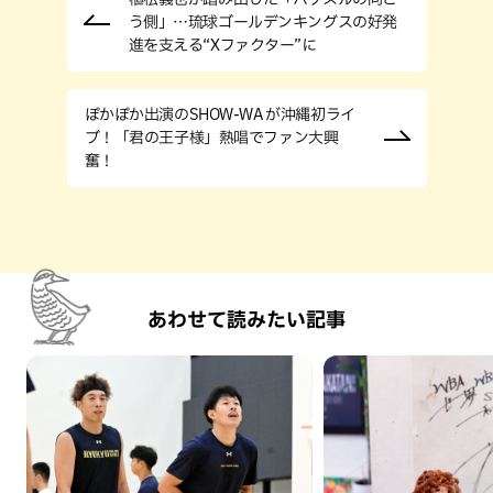
う側」…琉球ゴールデンキングスの好発
進を支える“Xファクター”に
ぽかぽか出演のSHOW-WA が沖縄初ライ
ブ！「君の王子様」熱唱でファン大興
奮！
あわせて読みたい記事