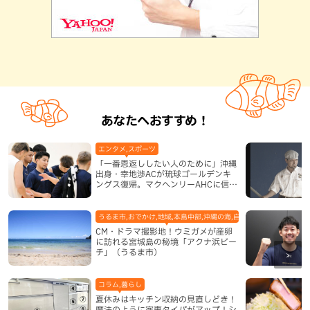
あなたへおすすめ！
エンタメ,スポーツ
「一番恩返ししたい人のために」沖縄
出身・幸地渉ACが琉球ゴールデンキ
ングス復帰。マクヘンリーAHCに信頼
を寄せる理由
うるま市,おでかけ,地域,本島中部,沖縄の海,自然
CM・ドラマ撮影地！ウミガメが産卵
に訪れる宮城島の秘境「アクナ浜ビー
チ」（うるま市）
コラム,暮らし
夏休みはキッチン収納の見直しどき！
魔法のように家事タイパがアップ！シ