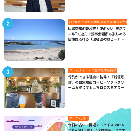
おでかけ,八重瀬町,地域,本島南部,沖縄の海,自
沖縄南部の隠れ家！波のない“天然プ
ール”で遊んで熱帯魚観察も楽しめる
個性あふれる「玻名城の郷ビーチ」
（八重瀬町）
グルメ,スイーツ,八重瀬町,本島南部
行列ができる理由に納得！「新垣珈
琲」の自家焙煎コーヒーソフトクリ
ーム＆炙りマシュマロのスモアラテ
が絶品（八重瀬町）
エンタメ,占い
今日の占い・開運アドバイス 2026
年8月5日（水）【琉球鑑定士ミウマ