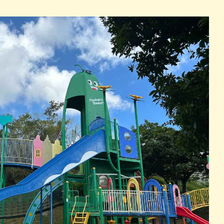
パン
カレー
バーガー
タコス・タコライス