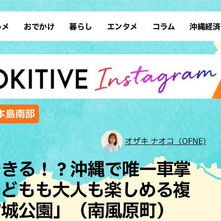
ルメ
おでかけ
暮らし
エンタメ
コラム
沖縄経済
ーメン
デート
沖縄そば
レシピ
スポーツ
ドライブ
SDGs
占い
クアウト
散歩
ファッション
カフェ
タレント・芸人
ソロ活
ローカルニュース
テレビ
・魚料理
自然
和食・日本料理
沖縄移住
イベント
子ども
沖縄旧暦行事
縄料理
歴史
アジア・エスニック
体験
,本島南部
中華
レジャー
イタリアン
アート
オザキ ナオコ（OFNE)
西洋料理
ショッピング
フレンチ
ホテル
できる！？沖縄で唯一車掌
キ・焼肉
サウナ
焼鳥・串料理
公園
子どもも大人も楽しめる複
の肉料理
沖縄の海
居酒屋・バー
宮城公園」（南風原町）
・バイキング
スイーツ