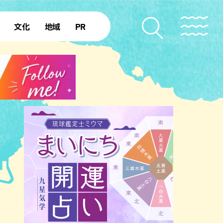
文化
地域
PR
復帰50年
本島北部
本島中部
本島南部
先島諸島
北部離島
南部離島