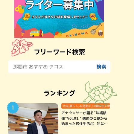
フリーワード検索
ランキング
地域,暮らし,本島南部,沖縄移住,那覇市
アナウンサーが語る”沖縄移
住”Vol.01：偶然のご縁から
始まった移住生活が、私にと
って120点満点になった理由