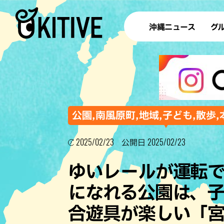
沖縄ニュース
グ
ラ
テイ
すし
沖
公園,南風原町,地域,子ども,散歩
2025/02/23
2025/02/23
公開日
洋食・
ゆいレールが運転
ステー
になれる公園は、
その他
合遊具が楽しい「
ブッフェ