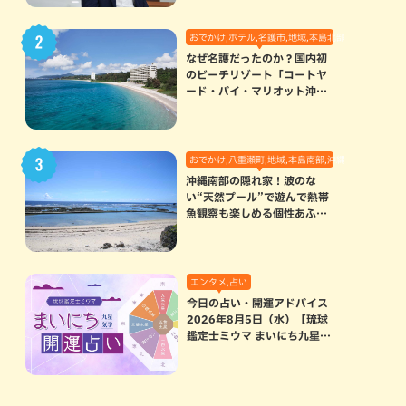
おでかけ,ホテル,名護市,地域,本島北部
なぜ名護だったのか？国内初
のビーチリゾート「コートヤ
ード・バイ・マリオット沖縄
リゾート」に込められた想い
おでかけ,八重瀬町,地域,本島南部,沖縄の海,自然
沖縄南部の隠れ家！波のな
い“天然プール”で遊んで熱帯
魚観察も楽しめる個性あふれ
る「玻名城の郷ビーチ」（八
重瀬町）
エンタメ,占い
今日の占い・開運アドバイス
2026年8月5日（水）【琉球
鑑定士ミウマ まいにち九星気
学開運占い】