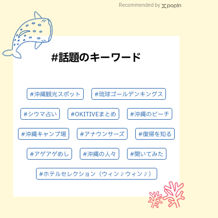
Recommended by
#話題のキーワード
#沖縄観光スポット
#琉球ゴールデンキングス
#シウマ占い
#OKITIVEまとめ
#沖縄のビーチ
#沖縄キャンプ場
#アナウンサーズ
#復帰を知る
#アゲアゲめし
#沖縄の人々
#聞いてみた
#ホテルセレクション（ウィン♪ウィン♪）