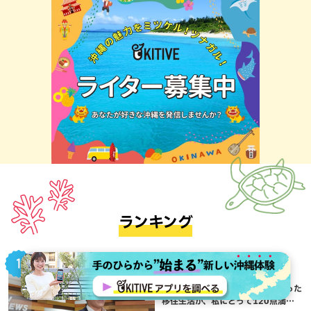
ランキング
地域,暮らし,本島南部,沖縄移住,那覇市
アナウンサーが語る”沖縄移
住”Vol.01：偶然のご縁から始まった
移住生活が、私にとって120点満点