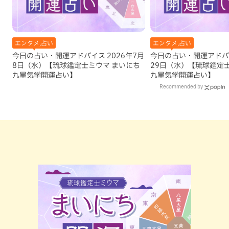
エンタメ,占い
エンタメ,占い
今日の占い・開運アドバイス 2026年7月
今日の占い・開運アドバイ
8日（水）【琉球鑑定士ミウマ まいにち
29日（水）【琉球鑑定
九星気学開運占い】
九星気学開運占い】
Recommended by