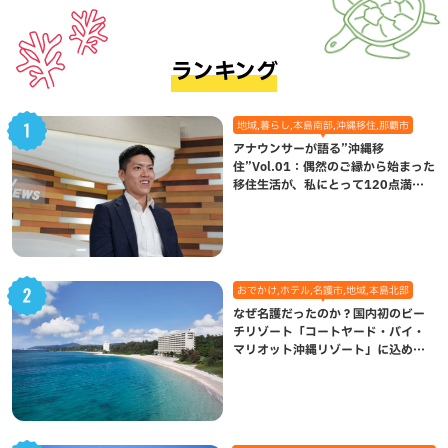
ランキング
地域,暮らし,本島南部,沖縄移住,那覇市
アナウンサーが語る”沖縄移
住”Vol.01：偶然のご縁から始まった
移住生活が、私にとって120点満点
になった理由
おでかけ,ホテル,名護市,地域,本島北部
なぜ名護だったのか？国内初のビー
チリゾート「コートヤード・バイ・
マリオット沖縄リゾート」に込めら
れた想い