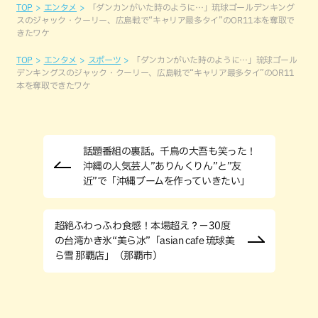
TOP
エンタメ
「ダンカンがいた時のように…」琉球ゴールデンキング
スのジャック・クーリー、広島戦で“キャリア最多タイ”のOR11本を奪取で
きたワケ
TOP
エンタメ
スポーツ
「ダンカンがいた時のように…」琉球ゴール
デンキングスのジャック・クーリー、広島戦で“キャリア最多タイ”のOR11
本を奪取できたワケ
話題番組の裏話。千鳥の大吾も笑った！
沖縄の人気芸人”ありんくりん”と”友
近”で「沖縄ブームを作っていきたい」
超絶ふわっふわ食感！本場超え？−30度
の台湾かき氷“美ら冰”「asian cafe 琉球美
ら雪 那覇店」（那覇市）