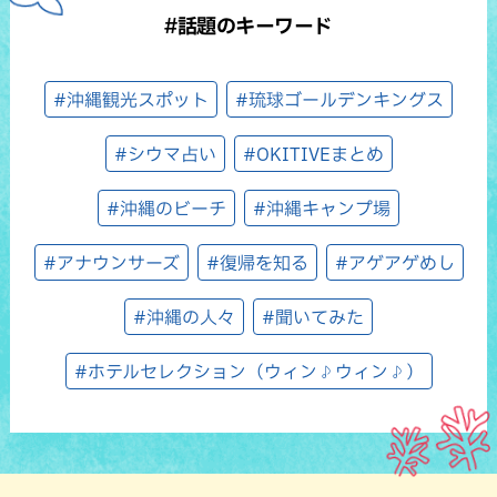
#話題のキーワード
#沖縄観光スポット
#琉球ゴールデンキングス
#シウマ占い
#OKITIVEまとめ
#沖縄のビーチ
#沖縄キャンプ場
#アナウンサーズ
#復帰を知る
#アゲアゲめし
#沖縄の人々
#聞いてみた
#ホテルセレクション（ウィン♪ウィン♪）