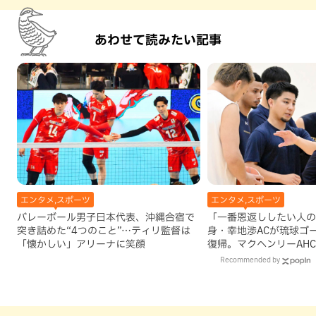
あわせて読みたい記事
エンタメ,スポーツ
エンタメ,スポーツ
バレーボール男子日本代表、沖縄合宿で
「一番恩返ししたい人の
突き詰めた“4つのこと”…ティリ監督は
身・幸地渉ACが琉球ゴ
「懐かしい」アリーナに笑顔
復帰。マクヘンリーAH
理由
Recommended by