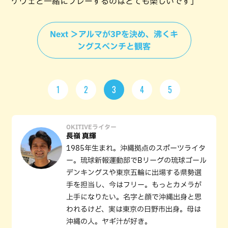
ケヴェと一緒にプレーするのはとても楽しいです」
Next ＞アルマが3Pを決め、沸くキ
ングスベンチと観客
1
2
3
4
5
OKITIVEライター
長嶺 真輝
1985年生まれ。沖縄拠点のスポーツライタ
ー。琉球新報運動部でBリーグの琉球ゴール
デンキングスや東京五輪に出場する県勢選
手を担当し、今はフリー。もっとカメラが
上手になりたい。名字と顔で沖縄出身と思
われるけど、実は東京の日野市出身。母は
沖縄の人。ヤギ汁が好き。