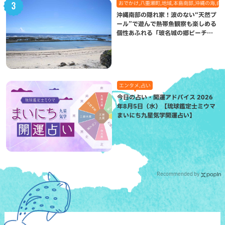
おでかけ,八重瀬町,地域,本島南部,沖縄の海,自
沖縄南部の隠れ家！波のない“天然プ
ール”で遊んで熱帯魚観察も楽しめる
個性あふれる「玻名城の郷ビーチ」
（八重瀬町）
エンタメ,占い
今日の占い・開運アドバイス 2026
年8月5日（水）【琉球鑑定士ミウマ
まいにち九星気学開運占い】
Recommended by