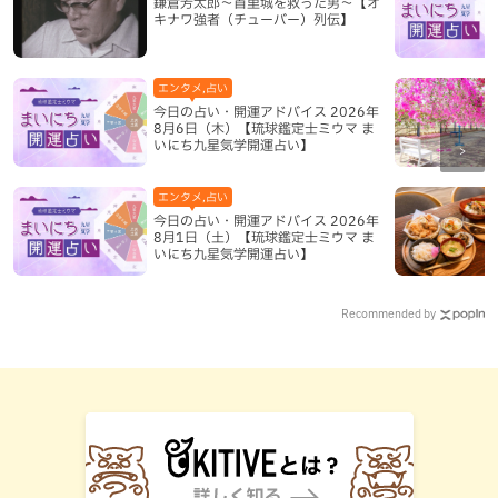
鎌倉芳太郎～首里城を救った男～【オ
キナワ強者（チューバー）列伝】
エンタメ,占い
今日の占い・開運アドバイス 2026年
8月6日（木）【琉球鑑定士ミウマ ま
いにち九星気学開運占い】
エンタメ,占い
今日の占い・開運アドバイス 2026年
8月1日（土）【琉球鑑定士ミウマ ま
いにち九星気学開運占い】
Recommended by