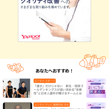
あなたへおすすめ！
エンタメ,スポーツ
「速さ」だけじゃない 新生・琉球ゴ
ールデンキングスが追い求める“多様
性”と日本人選手が輝けるチームとは
エンタメ,テレビ,復帰50年,文化