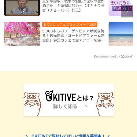
真栄平房敬～戦争の混乱で琉球の宝が
消えた！？返還に尽力～【オキナワ強
者（チューバー）列伝】
おでかけ,カフェ,グルメ,スイーツ,自然
5,000本ものブーゲンビレアが咲き誇
る！観光農園「ユートピアファーム宮
古島」併設カフェで生マンゴーを堪能
（宮古島）
Recommended by
OKITIVEで取材してほしい情報を募集中！