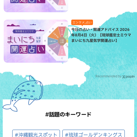
エンタメ,占い
今日の占い・開運アドバイス 2026
年8月4日（火）【琉球鑑定士ミウマ
まいにち九星気学開運占い】
Recommended by
#話題のキーワード
#沖縄観光スポット
#琉球ゴールデンキングス