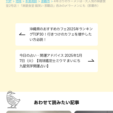
TOP
地域
本島南部
那覇市
4年ぶりのラーメンは…大人気の麻婆食
堂2号店！「麻婆食堂 福笑い 那覇店」呑みの〆ラーメンにも（那覇市）
沖縄県のおすすめカフェ2025年ランキン
グTOP30！行きつけのカフェを増やした
い方必読！
今日の占い・開運アドバイス 2025年1月
7日（火）【琉球鑑定士ミウマ まいにち
九星気学開運占い】
あわせて読みたい記事