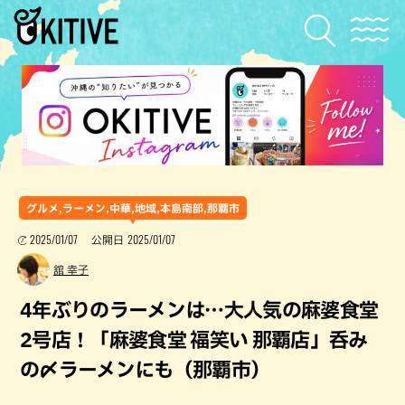
グルメ,ラーメン,中華,地域,本島南部,那覇市
2025/01/07
2025/01/07
公開日
舘 幸子
4年ぶりのラーメンは…大人気の麻婆食堂
2号店！「麻婆食堂 福笑い 那覇店」呑み
の〆ラーメンにも（那覇市）