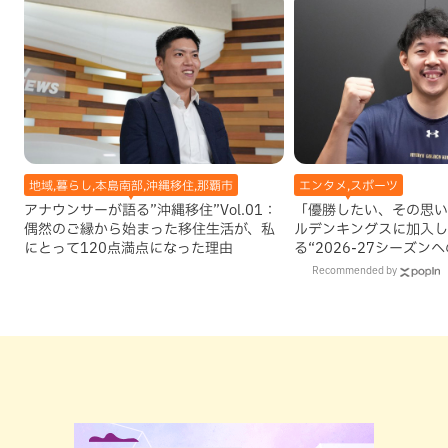
地域,暮らし,本島南部,沖縄移住,那覇市
エンタメ,スポーツ
アナウンサーが語る”沖縄移住”Vol.01：
「優勝したい、その思い
偶然のご縁から始まった移住生活が、私
ルデンキングスに加入し
にとって120点満点になった理由
る“2026-27シーズン
Recommended by