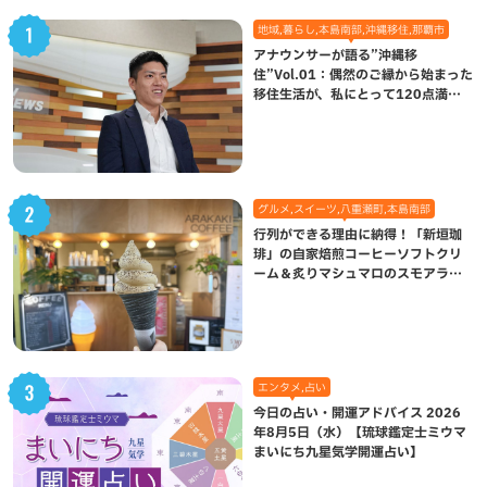
地域,暮らし,本島南部,沖縄移住,那覇市
アナウンサーが語る”沖縄移
住”Vol.01：偶然のご縁から始まった
移住生活が、私にとって120点満点
になった理由
グルメ,スイーツ,八重瀬町,本島南部
行列ができる理由に納得！「新垣珈
琲」の自家焙煎コーヒーソフトクリ
ーム＆炙りマシュマロのスモアラテ
が絶品（八重瀬町）
エンタメ,占い
今日の占い・開運アドバイス 2026
年8月5日（水）【琉球鑑定士ミウマ
まいにち九星気学開運占い】