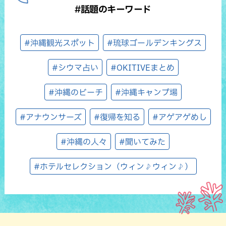
#話題のキーワード
#沖縄観光スポット
#琉球ゴールデンキングス
#シウマ占い
#OKITIVEまとめ
#沖縄のビーチ
#沖縄キャンプ場
#アナウンサーズ
#復帰を知る
#アゲアゲめし
#沖縄の人々
#聞いてみた
#ホテルセレクション（ウィン♪ウィン♪）