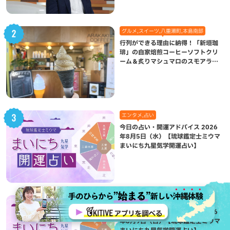
グルメ,スイーツ,八重瀬町,本島南部
行列ができる理由に納得！「新垣珈
琲」の自家焙煎コーヒーソフトクリ
ーム＆炙りマシュマロのスモアラテ
が絶品（八重瀬町）
エンタメ,占い
今日の占い・開運アドバイス 2026
年8月5日（水）【琉球鑑定士ミウマ
まいにち九星気学開運占い】
エンタメ,占い
今日の占い・開運アドバイス 2026
年8月9日（日）【琉球鑑定士ミウマ