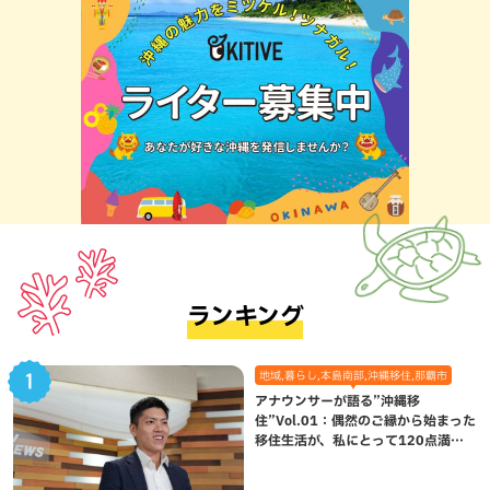
ランキング
地域,暮らし,本島南部,沖縄移住,那覇市
アナウンサーが語る”沖縄移
住”Vol.01：偶然のご縁から始まった
移住生活が、私にとって120点満点
になった理由