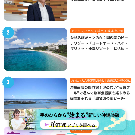
になった理由
おでかけ,ホテル,名護市,地域,本島北部
なぜ名護だったのか？国内初のビー
チリゾート「コートヤード・バイ・
マリオット沖縄リゾート」に込めら
れた想い
おでかけ,八重瀬町,地域,本島南部,沖縄の海,自
沖縄南部の隠れ家！波のない“天然プ
ール”で遊んで熱帯魚観察も楽しめる
個性あふれる「玻名城の郷ビーチ」
（八重瀬町）
エンタメ,占い