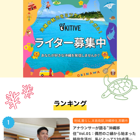
ランキング
地域,暮らし,本島南部,沖縄移住,那覇市
アナウンサーが語る”沖縄移
住”Vol.01：偶然のご縁から始まった
移住生活が、私にとって120点満点