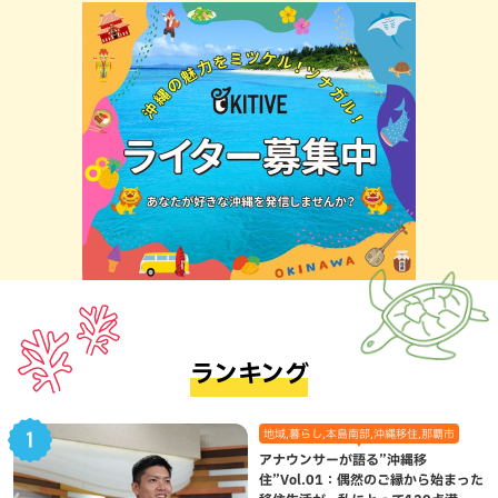
ランキング
地域,暮らし,本島南部,沖縄移住,那覇市
アナウンサーが語る”沖縄移
住”Vol.01：偶然のご縁から始まった