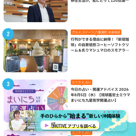
移住生活が、私にとって120点満点
になった理由
グルメ,スイーツ,八重瀬町,本島南部
行列ができる理由に納得！「新垣珈
琲」の自家焙煎コーヒーソフトクリ
ーム＆炙りマシュマロのスモアラテ
が絶品（八重瀬町）
エンタメ,占い
今日の占い・開運アドバイス 2026
年8月5日（水）【琉球鑑定士ミウマ
まいにち九星気学開運占い】
エンタメ,占い