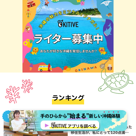
ランキング
地域,暮らし,本島南部,沖縄移住,那覇市
アナウンサーが語る”沖縄移
住”Vol.01：偶然のご縁から始まった
移住生活が、私にとって120点満点