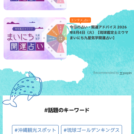
エンタメ,占い
今日の占い・開運アドバイス 2026
年8月4日（火）【琉球鑑定士ミウマ
まいにち九星気学開運占い】
Recommended by
#話題のキーワード
#沖縄観光スポット
#琉球ゴールデンキングス