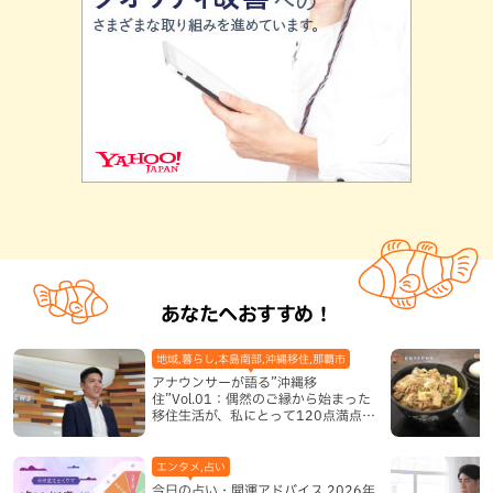
あなたへおすすめ！
地域,暮らし,本島南部,沖縄移住,那覇市
アナウンサーが語る”沖縄移
住”Vol.01：偶然のご縁から始まった
移住生活が、私にとって120点満点に
なった理由
エンタメ,占い
今日の占い・開運アドバイス 2026年