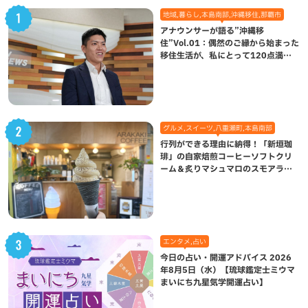
地域,暮らし,本島南部,沖縄移住,那覇市
アナウンサーが語る”沖縄移
住”Vol.01：偶然のご縁から始まった
移住生活が、私にとって120点満点
になった理由
グルメ,スイーツ,八重瀬町,本島南部
行列ができる理由に納得！「新垣珈
琲」の自家焙煎コーヒーソフトクリ
ーム＆炙りマシュマロのスモアラテ
が絶品（八重瀬町）
エンタメ,占い
今日の占い・開運アドバイス 2026
年8月5日（水）【琉球鑑定士ミウマ
まいにち九星気学開運占い】