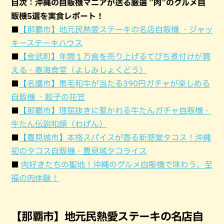
目次：沖縄の自販機マニアが送る厳選 ”肉”のグルメ自
販機5選を実食レポート！
■
【那覇市】地元民熱愛ステーキの名店自販機 ・ジャッ
キーステーキハウス
■
【金武町】年間１万食を売り上げるてびち煮付けが買
える・嘉海食堂（よしみしょくどう）
■
【名護市】黒毛和牛が当たる390円ガチャが楽しめる
自販機 ・餃子の花笠
■
【那覇市】理屈抜きに惹かれる牛たんガチャ自販機・
牛たん伝説和顔（わげん）
■
【豊見城市】本格スパイスが香る新感覚タコス！沖縄
初のタコス自販機・豊見城タコライス
■
肉好きたちの聖地！沖縄のグルメ自販機で味わう、至
福の肉体験！
【那覇市】地元民熱愛ステーキの名店自