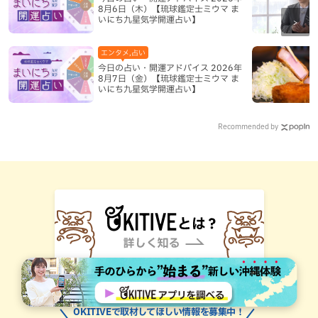
8月6日（木）【琉球鑑定士ミウマ ま
いにち九星気学開運占い】
エンタメ,占い
今日の占い・開運アドバイス 2026年
8月7日（金）【琉球鑑定士ミウマ ま
いにち九星気学開運占い】
Recommended by
OKITIVEで取材してほしい情報を募集中！