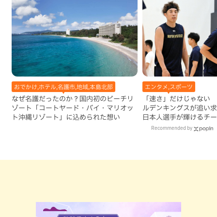
おでかけ,ホテル,名護市,地域,本島北部
エンタメ,スポーツ
なぜ名護だったのか？国内初のビーチリ
「速さ」だけじゃない 
ゾート「コートヤード・バイ・マリオッ
ルデンキングスが追い求
ト沖縄リゾート」に込められた想い
日本人選手が輝けるチー
Recommended by