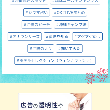
#沖縄観光スポット
#琉球ゴールデンキングス
#シウマ占い
#OKITIVEまとめ
#沖縄のビーチ
#沖縄キャンプ場
#アナウンサーズ
#復帰を知る
#アゲアゲめし
#沖縄の人々
#聞いてみた
#ホテルセレクション（ウィン♪ウィン♪）