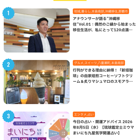
地域,暮らし,本島南部,沖縄移住,那覇市
アナウンサーが語る”沖縄移
住”Vol.01：偶然のご縁から始まった
移住生活が、私にとって120点満点
になった理由
グルメ,スイーツ,八重瀬町,本島南部
行列ができる理由に納得！「新垣珈
琲」の自家焙煎コーヒーソフトクリ
ーム＆炙りマシュマロのスモアラテ
が絶品（八重瀬町）
エンタメ,占い
今日の占い・開運アドバイス 2026
年8月5日（水）【琉球鑑定士ミウマ
まいにち九星気学開運占い】