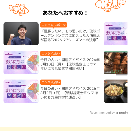
あなたへおすすめ！
エンタメ,スポーツ
「優勝したい、その思いだけ」琉球ゴ
ールデンキングスに加入した大浦颯太
が語る“2026-27シーズンへの決意”
エンタメ,占い
今日の占い・開運アドバイス 2026年
8月10日（月）【琉球鑑定士ミウマ
まいにち九星気学開運占い】
エンタメ,占い
今日の占い・開運アドバイス 2026年
8月2日（日）【琉球鑑定士ミウマ ま
いにち九星気学開運占い】
Recommended by