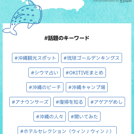
Recommended by
#話題のキーワード
#沖縄観光スポット
#琉球ゴールデンキングス
#シウマ占い
#OKITIVEまとめ
#沖縄のビーチ
#沖縄キャンプ場
#アナウンサーズ
#復帰を知る
#アゲアゲめし
#沖縄の人々
#聞いてみた
#ホテルセレクション（ウィン♪ウィン♪）