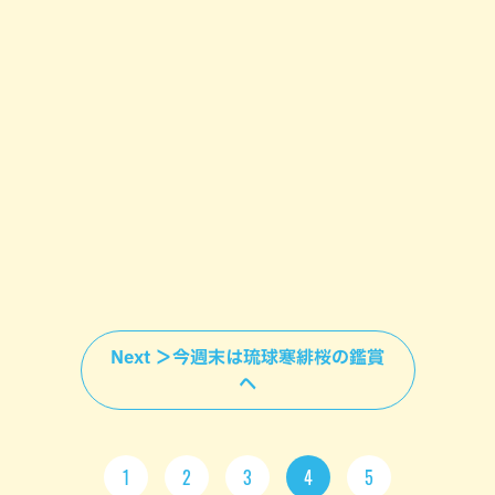
Next ＞今週末は琉球寒緋桜の鑑賞
へ
1
2
3
4
5