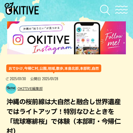
おでかけ,今帰仁村,公園,地域,散歩,本島北部,本部町,自然
2025/01/30
2025/01/28
公開日
OKITIVE編集部
沖縄の桜前線は大自然と融合し世界遺産
ではライトアップ！特別なひとときを
「琉球寒緋桜」で体験（本部町・今帰仁
村）