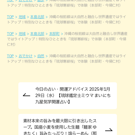
トアップ！特別なひとときを「琉球寒緋桜」で体験（本部町・今帰仁村）
TOP
地域
本島北部
沖縄の桜前線は大自然と融合し世界遺産ではライ
トアップ！特別なひとときを「琉球寒緋桜」で体験（本部町・今帰仁村）
TOP
地域
本島北部
本部町
沖縄の桜前線は大自然と融合し世界遺産
ではライトアップ！特別なひとときを「琉球寒緋桜」で体験（本部町・今帰
仁村）
TOP
おでかけ
自然
沖縄の桜前線は大自然と融合し世界遺産ではライ
トアップ！特別なひとときを「琉球寒緋桜」で体験（本部町・今帰仁村）
今日の占い・開運アドバイス 2025年1月
29日（水）【琉球鑑定士ミウマ まいにち
九星気学開運占い】
素材本来の旨みを最大限に引き出したス
ープ。国産小麦を使用した生麺「麺家 ゆ
きたく」旨みたっぷり！塩らーめん（那