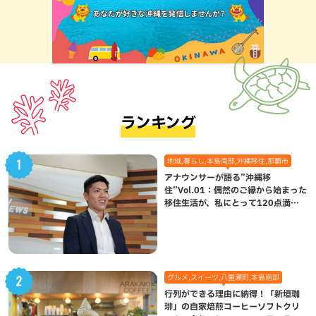
ランキング
地域,暮らし,本島南部,沖縄移住,那覇市
アナウンサーが語る”沖縄移
住”Vol.01：偶然のご縁から始まった
移住生活が、私にとって120点満点
になった理由
グルメ,スイーツ,八重瀬町,本島南部
行列ができる理由に納得！「新垣珈
琲」の自家焙煎コーヒーソフトクリ