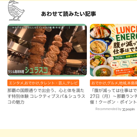
あわせて読みたい記事
エンタメ,おでかけ,タレント・芸人,テレビ
おでかけ,グルメ,地域,本島
那覇の国際通りで出会う、心と体を満た
「腹が減っては仕事はで
す特別体験 コレクティブスパ＆シュラス
27日（月）〜那覇ラン
コの魅力
催！クーポン・ポイント
ズが当たる12日間
Recommended by