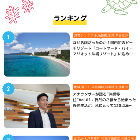
ランキング
おでかけ,ホテル,名護市,地域,本島北部
なぜ名護だったのか？国内初のビー
チリゾート「コートヤード・バイ・
マリオット沖縄リゾート」に込めら
れた想い
地域,暮らし,本島南部,沖縄移住,那覇市
アナウンサーが語る”沖縄移
住”Vol.01：偶然のご縁から始まった
移住生活が、私にとって120点満点
になった理由
おでかけ,八重瀬町,地域,本島南部,沖縄の海,自