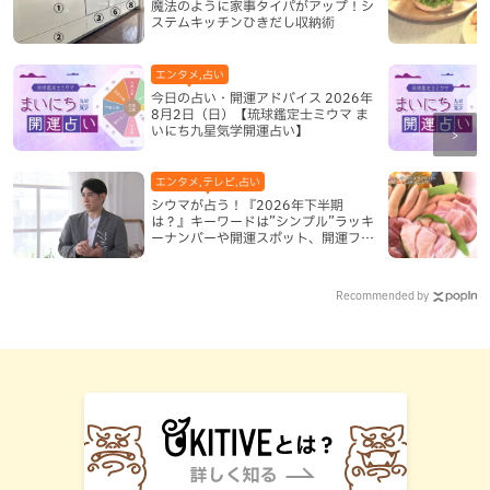
魔法のように家事タイパがアップ！シ
ステムキッチンひきだし収納術
エンタメ,占い
今日の占い・開運アドバイス 2026年
8月2日（日）【琉球鑑定士ミウマ ま
いにち九星気学開運占い】
エンタメ,テレビ,占い
シウマが占う！『2026年下半期
は？』キーワードは”シンプル”ラッキ
ーナンバーや開運スポット、開運フー
ドも紹介
Recommended by