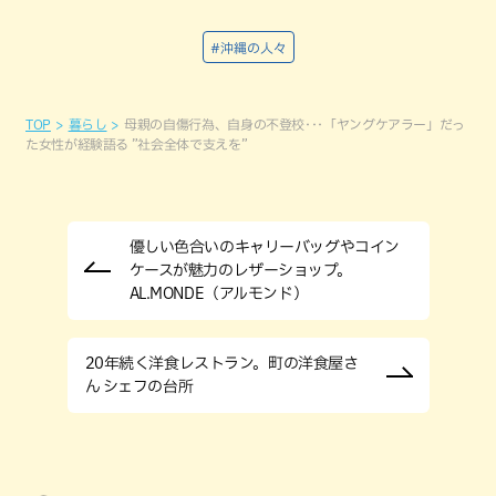
#沖縄の人々
TOP
暮らし
母親の自傷行為、自身の不登校･･･「ヤングケアラー」だっ
た女性が経験語る ”社会全体で支えを”
優しい色合いのキャリーバッグやコイン
ケースが魅力のレザーショップ。
AL.MONDE（アルモンド）
20年続く洋食レストラン。町の洋食屋さ
ん シェフの台所