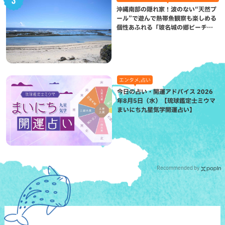
沖縄南部の隠れ家！波のない“天然プ
ール”で遊んで熱帯魚観察も楽しめる
個性あふれる「玻名城の郷ビーチ」
（八重瀬町）
エンタメ,占い
今日の占い・開運アドバイス 2026
年8月5日（水）【琉球鑑定士ミウマ
まいにち九星気学開運占い】
Recommended by