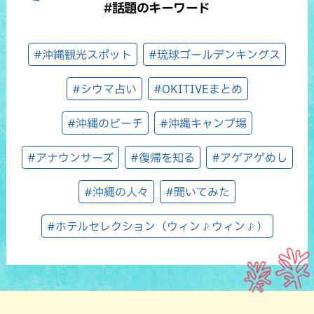
#話題のキーワード
#沖縄観光スポット
#琉球ゴールデンキングス
#シウマ占い
#OKITIVEまとめ
#沖縄のビーチ
#沖縄キャンプ場
#アナウンサーズ
#復帰を知る
#アゲアゲめし
#沖縄の人々
#聞いてみた
#ホテルセレクション（ウィン♪ウィン♪）