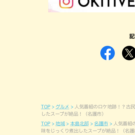
記
TOP
グルメ
人気番組のロケ地跡！？古
したスープが絶品！（名護市）
TOP
地域
本島北部
名護市
人気番組
味をじっくり煮出したスープが絶品！（名護