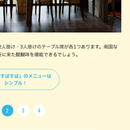
2人掛け・3人掛けのテーブル席が各1つあります。南国な
行に来た醍醐味を堪能できるでしょう。
＞「すばすば」のメニューは
シンプル！
2
3
4