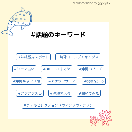
Recommended by
#話題のキーワード
#沖縄観光スポット
#琉球ゴールデンキングス
#シウマ占い
#OKITIVEまとめ
#沖縄のビーチ
#沖縄キャンプ場
#アナウンサーズ
#復帰を知る
#アゲアゲめし
#沖縄の人々
#聞いてみた
#ホテルセレクション（ウィン♪ウィン♪）