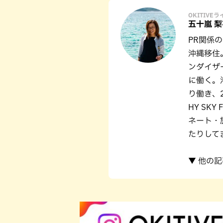
OKITIVE
五十嵐 梨
PR関係
沖縄移住
ンダイザ
に働く。
り働き、2
HY SK
ネート・
たりして
▼ 他の