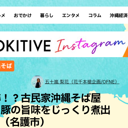
ルメ
おでかけ
暮らし
エンタメ
コラム
沖縄経済
ーメン
デート
沖縄そば
レシピ
スポーツ
ドライブ
SDGs
占い
クアウト
散歩
ファッション
カフェ
タレント・芸人
ソロ活
ローカルニュース
テレビ
・魚料理
自然
和食・日本料理
沖縄移住
イベント
子ども
沖縄旧暦行事
縄料理
歴史
アジア・エスニック
体験
縄そば
中華
レジャー
イタリアン
アート
五十嵐 梨花（花千本槍企画/OFNE）
西洋料理
ショッピング
フレンチ
ホテル
跡！？古民家沖縄そば屋
キ・焼肉
サウナ
焼鳥・串料理
公園
ー豚の旨味をじっくり煮出
の肉料理
沖縄の海
居酒屋・バー
！（名護市）
・バイキング
スイーツ