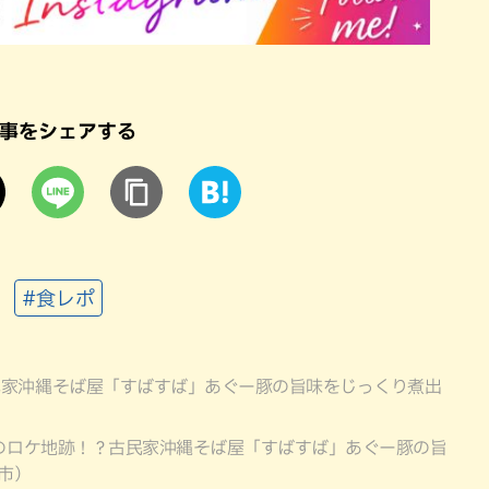
事をシェアする
#食レポ
民家沖縄そば屋「すばすば」あぐー豚の旨味をじっくり煮出
のロケ地跡！？古民家沖縄そば屋「すばすば」あぐー豚の旨
市）