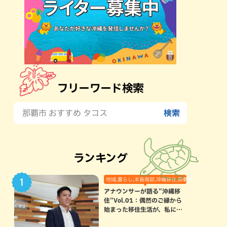
フリーワード検索
ランキング
地域,暮らし,本島南部,沖縄移住,那覇市
アナウンサーが語る”沖縄移
住”Vol.01：偶然のご縁から
始まった移住生活が、私にと
って120点満点になった理由