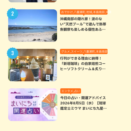
おでかけ,八重瀬町,地域,本島南部,沖縄の海,自然
沖縄南部の隠れ家！波のな
い“天然プール”で遊んで熱帯
魚観察も楽しめる個性あふれ
る「玻名城の郷ビーチ」（八
重瀬町）
グルメ,スイーツ,八重瀬町,本島南部
行列ができる理由に納得！
「新垣珈琲」の自家焙煎コー
ヒーソフトクリーム＆炙りマ
シュマロのスモアラテが絶品
（八重瀬町）
エンタメ,占い
今日の占い・開運アドバイス
2026年8月5日（水）【琉球
鑑定士ミウマ まいにち九星気
学開運占い】