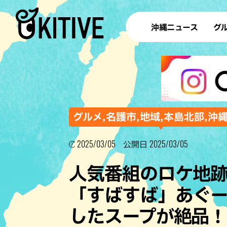
沖縄ニュース
グ
ラ
テイ
すし
沖
グルメ,名護市,地域,本島北部,沖
2025/03/05
2025/03/05
公開日
洋食・
人気番組のロケ地
ステー
「すばすば」あぐ
その他
したスープが絶品
ブッフェ