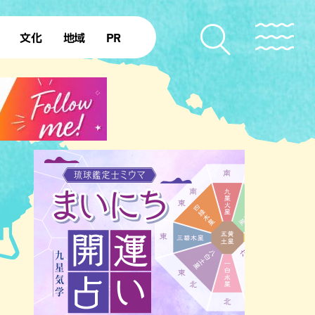
文化
地域
PR
復帰50年
本島北部
本島中部
本島南部
先島諸島
北部離島
南部離島