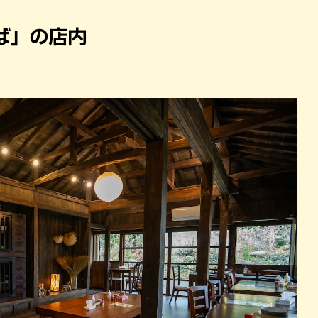
パン
カレー
バーガー
タコス・タコライス
ば」の店内