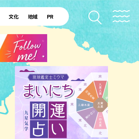
文化
地域
PR
復帰50年
本島北部
本島中部
本島南部
先島諸島
北部離島
南部離島