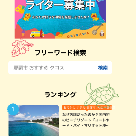
フリーワード検索
ランキング
おでかけ,ホテル,名護市,地域,本島北部
なぜ名護だったのか？国内初
のビーチリゾート「コートヤ
ード・バイ・マリオット沖縄
リゾート」に込められた想い