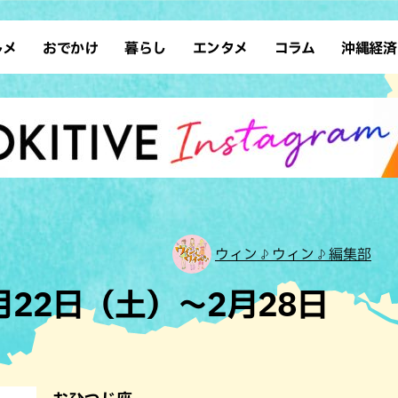
ルメ
おでかけ
暮らし
エンタメ
コラム
沖縄経済
ーメン
デート
沖縄そば
レシピ
スポーツ
ドライブ
SDGs
占い
クアウト
散歩
ファッション
カフェ
タレント・芸人
ソロ活
ローカルニュース
テレビ
・魚料理
自然
和食・日本料理
沖縄移住
イベント
子ども
沖縄旧暦行事
縄料理
歴史
アジア・エスニック
体験
中華
レジャー
イタリアン
アート
ウィン♪ウィン♪編集部
西洋料理
ショッピング
フレンチ
ホテル
2月22日（土）～2月28日
キ・焼肉
サウナ
焼鳥・串料理
公園
の肉料理
沖縄の海
居酒屋・バー
・バイキング
スイーツ