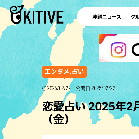
沖縄ニュース
グ
ラ
テイ
すし
沖
エンタメ,占い
2025/02/22
2025/02/22
公開日
洋食・
恋愛占い 2025年
ステー
（金）
その他
ブッフェ