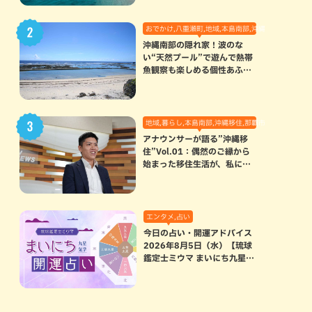
おでかけ,八重瀬町,地域,本島南部,沖縄の海,自然
沖縄南部の隠れ家！波のな
い“天然プール”で遊んで熱帯
魚観察も楽しめる個性あふれ
る「玻名城の郷ビーチ」（八
重瀬町）
地域,暮らし,本島南部,沖縄移住,那覇市
アナウンサーが語る”沖縄移
住”Vol.01：偶然のご縁から
始まった移住生活が、私にと
って120点満点になった理由
エンタメ,占い
今日の占い・開運アドバイス
2026年8月5日（水）【琉球
鑑定士ミウマ まいにち九星気
学開運占い】