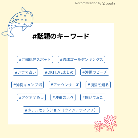
Recommended by
#話題のキーワード
#沖縄観光スポット
#琉球ゴールデンキングス
#シウマ占い
#OKITIVEまとめ
#沖縄のビーチ
#沖縄キャンプ場
#アナウンサーズ
#復帰を知る
#アゲアゲめし
#沖縄の人々
#聞いてみた
#ホテルセレクション（ウィン♪ウィン♪）