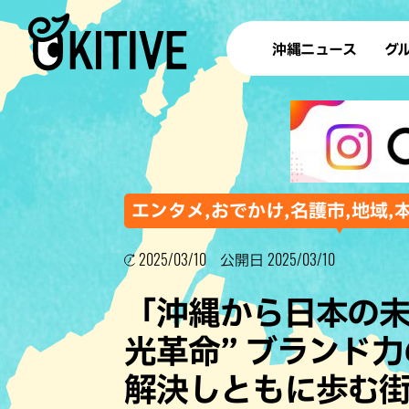
沖縄ニュース
グ
ラ
テイ
すし
沖
エンタメ,おでかけ,名護市,地域,
2025/03/10
2025/03/10
公開日
洋食・
「沖縄から日本の未
ステー
光革命” ブランド
その他
解決しともに歩む街
ブッフェ