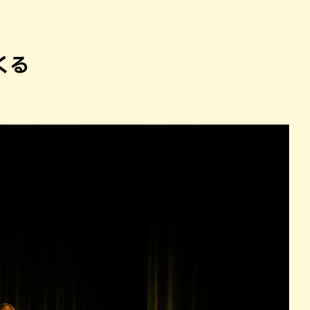
パン
カレー
バーガー
タコス・タコライス
くる