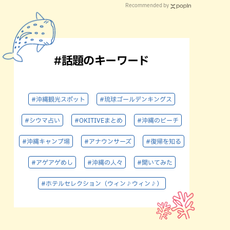
Recommended by
#話題のキーワード
#沖縄観光スポット
#琉球ゴールデンキングス
#シウマ占い
#OKITIVEまとめ
#沖縄のビーチ
#沖縄キャンプ場
#アナウンサーズ
#復帰を知る
#アゲアゲめし
#沖縄の人々
#聞いてみた
#ホテルセレクション（ウィン♪ウィン♪）