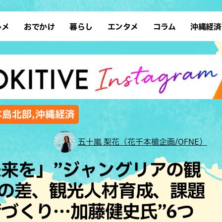
ルメ
おでかけ
暮らし
エンタメ
コラム
沖縄経済
ーメン
デート
沖縄そば
レシピ
スポーツ
ドライブ
SDGs
占い
クアウト
散歩
ファッション
カフェ
タレント・芸人
ソロ活
ローカルニュース
テレビ
・魚料理
自然
和食・日本料理
沖縄移住
イベント
子ども
沖縄旧暦行事
縄料理
歴史
アジア・エスニック
体験
本島北部,沖縄経済
中華
レジャー
イタリアン
アート
五十嵐 梨花（花千本槍企画/OFNE）
西洋料理
ショッピング
フレンチ
ホテル
来を」”ジャングリアの観
キ・焼肉
サウナ
焼鳥・串料理
公園
力の差、観光人材育成、課題
の肉料理
沖縄の海
居酒屋・バー
づくり…加藤健史氏”6つ
・バイキング
スイーツ