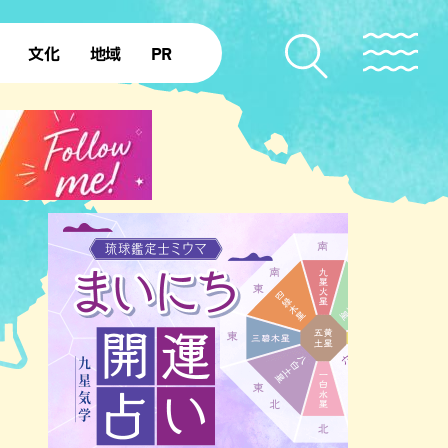
文化
地域
PR
復帰50年
本島北部
本島中部
本島南部
先島諸島
北部離島
南部離島