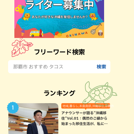
フリーワード検索
ランキング
地域,暮らし,本島南部,沖縄移住,那覇市
アナウンサーが語る”沖縄移
住”Vol.01：偶然のご縁から
始まった移住生活が、私にと
って120点満点になった理由