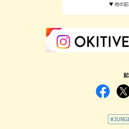
▼ 他の
記
#JUN