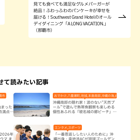
見ても食べても満足なグルメバーガーが
絶品！ふわっふわのパンケーキが幸せを
届ける！Southwest Grand Hotelのオール
デイダイニング「A LONG VACATION.」
（那覇市）
せて読みたい記事
覇市
おでかけ,八重瀬町,地域,本島南部,沖縄の海,自然
沖縄南部の隠れ家！波のない“天然プ
始まった
ール”で遊んで熱帯魚観察も楽しめる
点満点に
個性あふれる「玻名城の郷ビーチ」
（八重瀬町）
エンタメ,スポーツ
2026年
「一番恩返ししたい人のために」沖
ウマ ま
縄出身・幸地渉ACが琉球ゴールデン