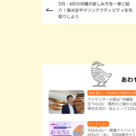
3月・4月の沖縄の楽しみ方を一挙ご紹
介！海水浴やマリンアクティビティを先
取りしよう
あわ
地域,暮らし,本島南部,沖縄移住,那
アナウンサーが語る”沖縄移
住”Vol.01：偶然のご縁から
移住生活が、私にとって120
なった理由
エンタメ,占い
今日の占い・開運アドバイス 
8月6日（木）【琉球鑑定士ミ