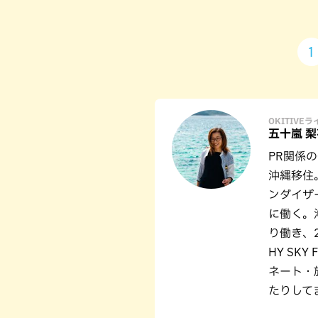
1
OKITIVE
五十嵐 梨
PR関係
沖縄移住
ンダイザ
に働く。
り働き、2
HY SK
ネート・
たりして