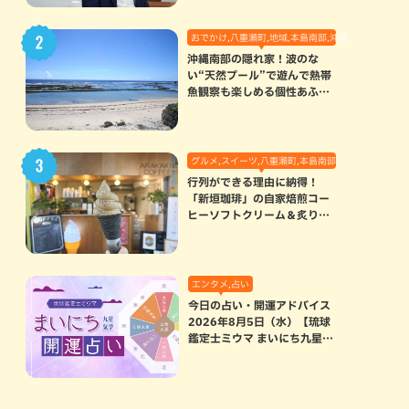
おでかけ,八重瀬町,地域,本島南部,沖縄の海,自然
沖縄南部の隠れ家！波のな
い“天然プール”で遊んで熱帯
魚観察も楽しめる個性あふれ
る「玻名城の郷ビーチ」（八
重瀬町）
グルメ,スイーツ,八重瀬町,本島南部
行列ができる理由に納得！
「新垣珈琲」の自家焙煎コー
ヒーソフトクリーム＆炙りマ
シュマロのスモアラテが絶品
（八重瀬町）
エンタメ,占い
今日の占い・開運アドバイス
2026年8月5日（水）【琉球
鑑定士ミウマ まいにち九星気
学開運占い】