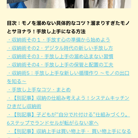
目次：モノを溜めない具体的なコツ？溜まりすぎたモノ
とサヨナラ！手放し上手になる方法
・収納術その１・手放す心の準備から始めよう
・収納術その2・デジタル時代の新しい手放し方
・収納術その3・手放し上手の溜め込まない習慣
・収納術その4・手放し上手の保管と配置の工夫
・収納術5：手放し上手な新しい循環作り 〜モノの出口
を知る〜
・手放し上手なコツ・まとめ
・【別記事】収納の仕組み考えよう！システムキッチン
ひきだし収納術
・【別記事】子どもが“自分で片付ける”仕組みづくり。
6ステップでランドセルが転がらない家へ
・【別記事】収納上手は買い物上手・ 買い物上手になる