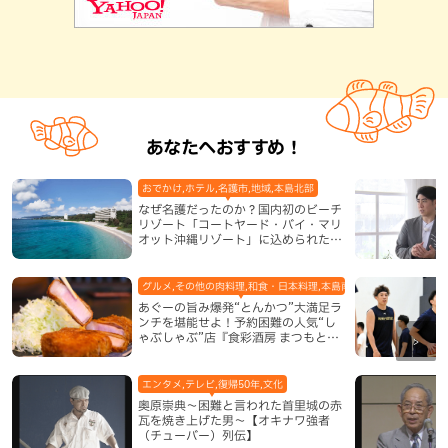
あなたへおすすめ！
おでかけ,ホテル,名護市,地域,本島北部
なぜ名護だったのか？国内初のビーチ
リゾート「コートヤード・バイ・マリ
オット沖縄リゾート」に込められた想
い
グルメ,その他の肉料理,和食・日本料理,本島南部,那覇市
あぐーの旨み爆発“とんかつ”大満足ラ
ンチを堪能せよ！予約困難の人気“し
ゃぶしゃぶ”店『食彩酒房 まつもと』
平日限定でオープン（那覇市）
エンタメ,テレビ,復帰50年,文化
奥原崇典～困難と言われた首里城の赤
瓦を焼き上げた男～【オキナワ強者
（チューバー）列伝】