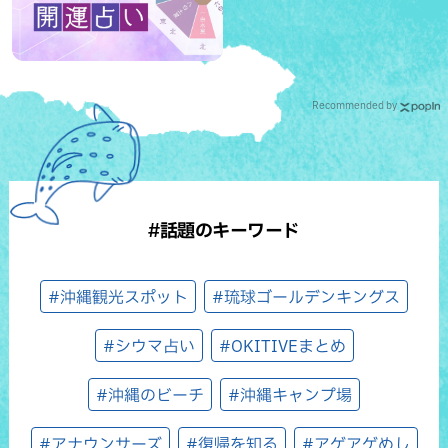
Recommended by
#話題のキーワード
#沖縄観光スポット
#琉球ゴールデンキングス
#シウマ占い
#OKITIVEまとめ
#沖縄のビーチ
#沖縄キャンプ場
#アナウンサーズ
#復帰を知る
#アゲアゲめし