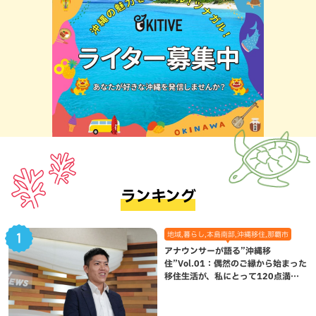
ランキング
地域,暮らし,本島南部,沖縄移住,那覇市
アナウンサーが語る”沖縄移
住”Vol.01：偶然のご縁から始まった
移住生活が、私にとって120点満点
になった理由