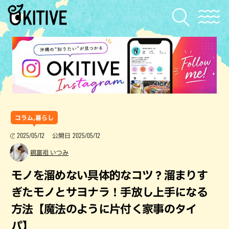
コラム,暮らし
2025/05/12
2025/05/12
公開日
親富祖 いつみ
モノを溜めない具体的なコツ？溜まりす
ぎたモノとサヨナラ！手放し上手になる
方法【魔法のように片付く家事のタイ
パ】