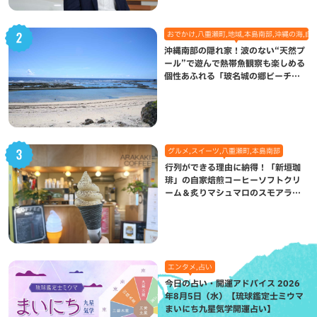
おでかけ,八重瀬町,地域,本島南部,沖縄の海,自
沖縄南部の隠れ家！波のない“天然プ
ール”で遊んで熱帯魚観察も楽しめる
個性あふれる「玻名城の郷ビーチ」
（八重瀬町）
グルメ,スイーツ,八重瀬町,本島南部
行列ができる理由に納得！「新垣珈
琲」の自家焙煎コーヒーソフトクリ
ーム＆炙りマシュマロのスモアラテ
が絶品（八重瀬町）
エンタメ,占い
今日の占い・開運アドバイス 2026
年8月5日（水）【琉球鑑定士ミウマ
まいにち九星気学開運占い】