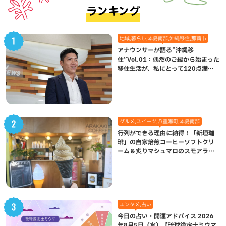
ランキング
地域,暮らし,本島南部,沖縄移住,那覇市
アナウンサーが語る”沖縄移
住”Vol.01：偶然のご縁から始まった
移住生活が、私にとって120点満点
になった理由
グルメ,スイーツ,八重瀬町,本島南部
行列ができる理由に納得！「新垣珈
琲」の自家焙煎コーヒーソフトクリ
ーム＆炙りマシュマロのスモアラテ
が絶品（八重瀬町）
エンタメ,占い
今日の占い・開運アドバイス 2026
年8月5日（水）【琉球鑑定士ミウマ