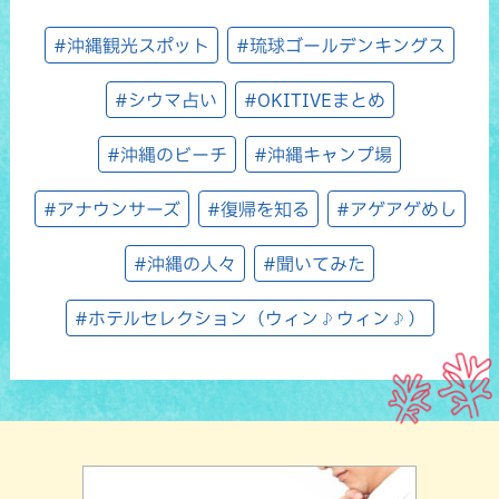
#沖縄観光スポット
#琉球ゴールデンキングス
#シウマ占い
#OKITIVEまとめ
#沖縄のビーチ
#沖縄キャンプ場
#アナウンサーズ
#復帰を知る
#アゲアゲめし
#沖縄の人々
#聞いてみた
#ホテルセレクション（ウィン♪ウィン♪）