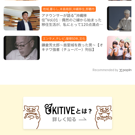
地域,暮らし,本島南部,沖縄移住,那覇市
アナウンサーが語る”沖縄移
住”Vol.01：偶然のご縁から始まった
移住生活が、私にとって120点満点に
なった理由
エンタメ,テレビ,復帰50年,文化
鎌倉芳太郎～首里城を救った男～【オ
キナワ強者（チューバー）列伝】
Recommended by