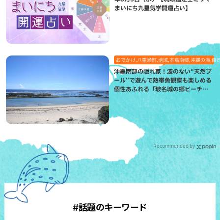
まいにち九星気学開運占い】
おでかけ,八重瀬町,地域,本島南部,沖縄の海,自
沖縄南部の隠れ家！波のない“天然プ
ール”で遊んで熱帯魚観察も楽しめる
個性あふれる「玻名城の郷ビーチ」
（八重瀬町）
Recommended by
#話題のキーワード