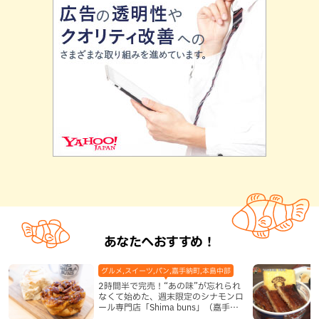
あなたへおすすめ！
グルメ,スイーツ,パン,嘉手納町,本島中部
2時間半で完売！“あの味”が忘れられ
なくて始めた、週末限定のシナモンロ
ール専門店「Shima buns」（嘉手納
町）