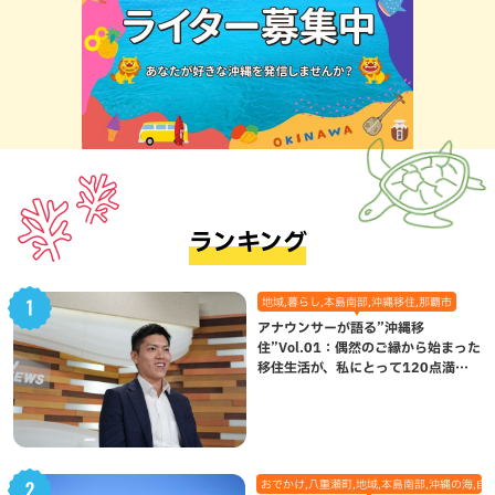
ランキング
地域,暮らし,本島南部,沖縄移住,那覇市
アナウンサーが語る”沖縄移
住”Vol.01：偶然のご縁から始まった
移住生活が、私にとって120点満点
になった理由
おでかけ,八重瀬町,地域,本島南部,沖縄の海,自