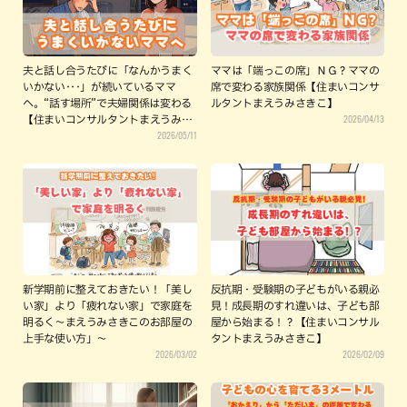
夫と話し合うたびに「なんかうまく
ママは「端っこの席」ＮＧ？ママの
いかない･･･」が続いているママ
席で変わる家族関係【住まいコンサ
へ。“話す場所”で夫婦関係は変わる
ルタントまえうみさきこ】
2026/04/13
【住まいコンサルタントまえうみさ
2026/05/11
きこ】
新学期前に整えておきたい！「美し
反抗期・受験期の子どもがいる親必
い家」より「疲れない家」で家庭を
見！成長期のすれ違いは、子ども部
明るく～まえうみさきこのお部屋の
屋から始まる！？【住まいコンサル
上手な使い方」～
タントまえうみさきこ】
2026/03/02
2026/02/09