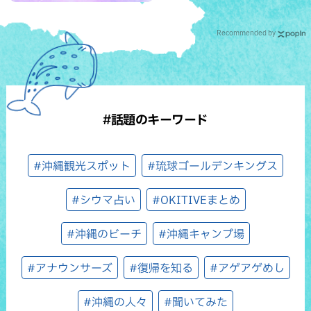
Recommended by
#話題のキーワード
#沖縄観光スポット
#琉球ゴールデンキングス
#シウマ占い
#OKITIVEまとめ
#沖縄のビーチ
#沖縄キャンプ場
#アナウンサーズ
#復帰を知る
#アゲアゲめし
#沖縄の人々
#聞いてみた