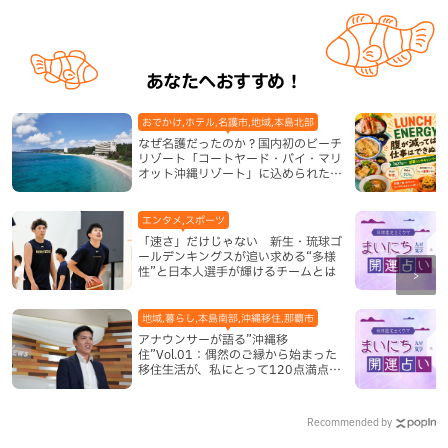
あなたへおすすめ！
おでかけ,ホテル,名護市,地域,本島北部
なぜ名護だったのか？国内初のビーチ
リゾート「コートヤード・バイ・マリ
オット沖縄リゾート」に込められた想
い
エンタメ,スポーツ
「速さ」だけじゃない 新生・琉球ゴ
ールデンキングスが追い求める“多様
性”と日本人選手が輝けるチームとは
地域,暮らし,本島南部,沖縄移住,那覇市
アナウンサーが語る”沖縄移
住”Vol.01：偶然のご縁から始まった
移住生活が、私にとって120点満点に
なった理由
Recommended by