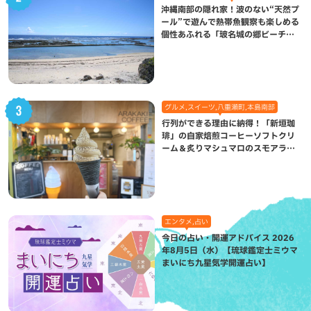
沖縄南部の隠れ家！波のない“天然プ
ール”で遊んで熱帯魚観察も楽しめる
個性あふれる「玻名城の郷ビーチ」
（八重瀬町）
グルメ,スイーツ,八重瀬町,本島南部
行列ができる理由に納得！「新垣珈
琲」の自家焙煎コーヒーソフトクリ
ーム＆炙りマシュマロのスモアラテ
が絶品（八重瀬町）
エンタメ,占い
今日の占い・開運アドバイス 2026
年8月5日（水）【琉球鑑定士ミウマ
まいにち九星気学開運占い】