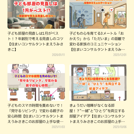
子ども部屋の見直しは1月がベス
子どもの心を育てる3メートル「お
ト！？年齢別で考える見直しのコツ
かえり」から「ただいま」の距離で
【住まいコンサルタントまえうみさ
変わる家族のコミュニケーション
きこ】
【住まいコンサルタントまえうみさ
2026/01/11
2025/12/01
きこ】
子どものスマホ時間を責めないで！
きょうだい喧嘩がなくなる部
「見守るリビング」で変わる親子の
屋！？“一緒”と“ひとり”を両立する
安心時間【住まいコンサルタントま
部屋アイデア【住まいコンサルタン
えうみさきこのお部屋の上手な使い
トまえうみさきこのお部屋の上手な
2025/11/03
2025/10/06
かた】
使いかた】