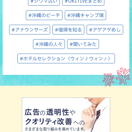
#シウマ占い
#OKITIVEまとめ
#沖縄のビーチ
#沖縄キャンプ場
#アナウンサーズ
#復帰を知る
#アゲアゲめし
#沖縄の人々
#聞いてみた
#ホテルセレクション（ウィン♪ウィン♪）