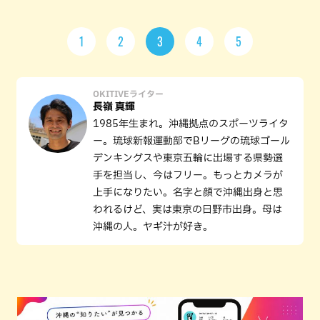
1
2
3
4
5
OKITIVEライター
長嶺 真輝
1985年生まれ。沖縄拠点のスポーツライタ
ー。琉球新報運動部でBリーグの琉球ゴール
デンキングスや東京五輪に出場する県勢選
手を担当し、今はフリー。もっとカメラが
上手になりたい。名字と顔で沖縄出身と思
われるけど、実は東京の日野市出身。母は
沖縄の人。ヤギ汁が好き。