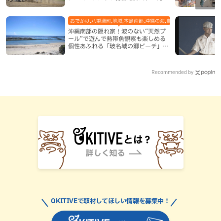
で沖縄尚学優勝
おでかけ,八重瀬町,地域,本島南部,沖縄の海,自然
沖縄南部の隠れ家！波のない“天然プ
ール”で遊んで熱帯魚観察も楽しめる
個性あふれる「玻名城の郷ビーチ」
（八重瀬町）
Recommended by
OKITIVEで取材してほしい情報を募集中！