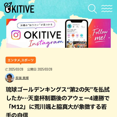
エンタメ,スポーツ
2025/03/28
2025/03/28
公開日
長嶺 真輝
琉球ゴールデンキングス“第2の矢”を払拭
したか…天皇杯制覇後のアウェー4連勝で
「M12」に荒川颯と脇真大が象徴する若
手の自信