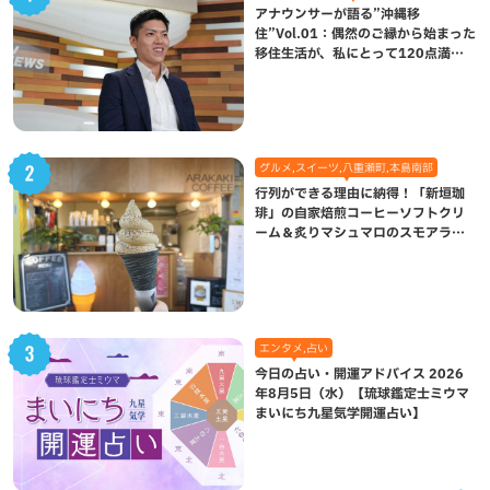
アナウンサーが語る”沖縄移
住”Vol.01：偶然のご縁から始まった
移住生活が、私にとって120点満点
になった理由
グルメ,スイーツ,八重瀬町,本島南部
行列ができる理由に納得！「新垣珈
琲」の自家焙煎コーヒーソフトクリ
ーム＆炙りマシュマロのスモアラテ
が絶品（八重瀬町）
エンタメ,占い
今日の占い・開運アドバイス 2026
年8月5日（水）【琉球鑑定士ミウマ
まいにち九星気学開運占い】