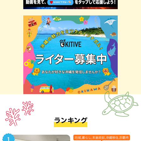
ランキング
地域,暮らし,本島南部,沖縄移住,那覇市