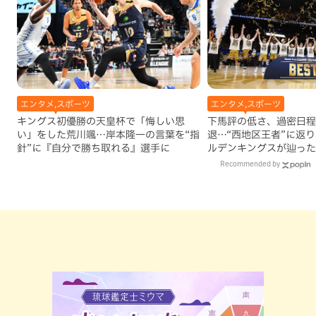
エンタメ,スポーツ
エンタメ,スポーツ
キングス初優勝の天皇杯で「悔しい思
下馬評の低さ、過密日程、
い」をした荒川颯…岸本隆一の言葉を“指
退…“西地区王者”に返
針”に『自分で勝ち取れる』選手に
ルデンキングスが辿った
プ」
Recommended by