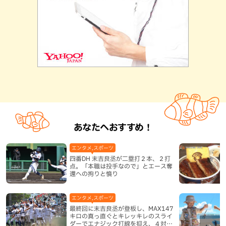
あなたへおすすめ！
エンタメ,スポーツ
四番DH 末吉良丞が二塁打２本、２打
点。「本職は投手なので」とエース奪
還への拘りと憤り
エンタメ,スポーツ
最終回に末吉良丞が登板し、MAX147
キロの真っ直ぐとキレッキレのスライ
ダーでエナジック打線を抑え、４対３