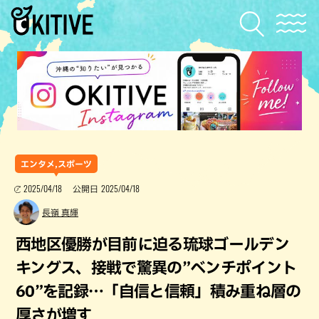
エンタメ,スポーツ
2025/04/18
2025/04/18
公開日
長嶺 真輝
西地区優勝が目前に迫る琉球ゴールデン
キングス、接戦で驚異の”ベンチポイント
60”を記録…「自信と信頼」積み重ね層の
厚さが増す