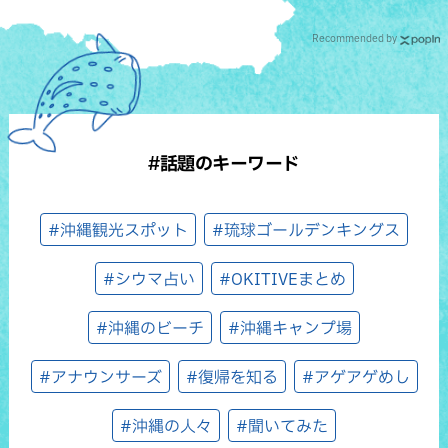
Recommended by
#話題のキーワード
#沖縄観光スポット
#琉球ゴールデンキングス
#シウマ占い
#OKITIVEまとめ
#沖縄のビーチ
#沖縄キャンプ場
#アナウンサーズ
#復帰を知る
#アゲアゲめし
#沖縄の人々
#聞いてみた