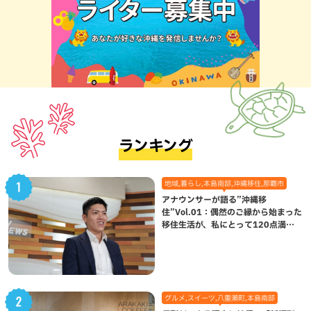
ランキング
地域,暮らし,本島南部,沖縄移住,那覇市
アナウンサーが語る”沖縄移
住”Vol.01：偶然のご縁から始まった
移住生活が、私にとって120点満点
になった理由
グルメ,スイーツ,八重瀬町,本島南部