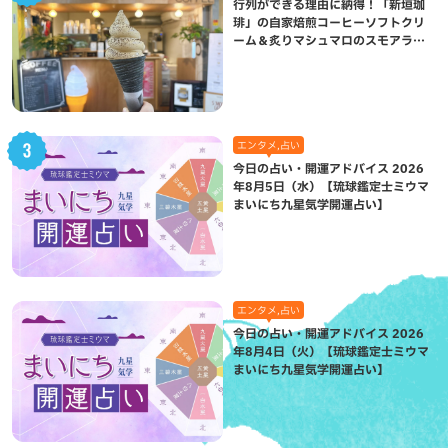
行列ができる理由に納得！「新垣珈
琲」の自家焙煎コーヒーソフトクリ
ーム＆炙りマシュマロのスモアラテ
が絶品（八重瀬町）
エンタメ,占い
今日の占い・開運アドバイス 2026
年8月5日（水）【琉球鑑定士ミウマ
まいにち九星気学開運占い】
エンタメ,占い
今日の占い・開運アドバイス 2026
年8月4日（火）【琉球鑑定士ミウマ
まいにち九星気学開運占い】