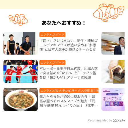
あなたへおすすめ！
エンタメ,スポーツ
「速さ」だけじゃない 新生・琉球ゴ
ールデンキングスが追い求める“多様
性”と日本人選手が輝けるチームとは
エンタメ,スポーツ
バレーボール男子日本代表、沖縄合宿
で突き詰めた“4つのこと”…ティリ監
督は「懐かしい」アリーナに笑顔
エンタメ,グルメ,テレビ,ラーメン,中華,北中城村,地域,本島中部
辛さとうまみが絶妙に絡み合う！ 豊
富な選べるカスタマイズが魅力 「元
祖 辛麺屋 桝元 ライカム店 」（北中城
村）
Recommended by