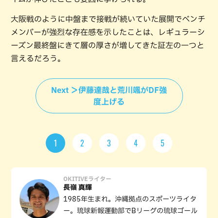
大阪戦のように中盤まで接戦が続いていた展開でベンチ
メンバーが強烈な存在感を示したことは、レギュラーシ
ーズン最終盤にきて層の厚さが増してきた証左の一つと
言えるだろう。
Next ＞伊藤達哉と荒川颯がDF強
度上げる
1
2
3
4
5
OKITIVEライター
長嶺 真輝
1985年生まれ。沖縄拠点のスポーツライタ
ー。琉球新報運動部でBリーグの琉球ゴール