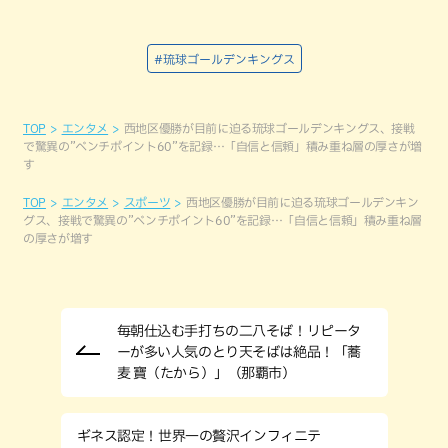
#琉球ゴールデンキングス
TOP
エンタメ
西地区優勝が目前に迫る琉球ゴールデンキングス、接戦
で驚異の”ベンチポイント60”を記録…「自信と信頼」積み重ね層の厚さが増
す
TOP
エンタメ
スポーツ
西地区優勝が目前に迫る琉球ゴールデンキン
グス、接戦で驚異の”ベンチポイント60”を記録…「自信と信頼」積み重ね層
の厚さが増す
毎朝仕込む手打ちの二八そば！リピータ
ーが多い人気のとり天そばは絶品！「蕎
麦 寶（たから）」（那覇市）
ギネス認定！世界一の贅沢インフィニテ