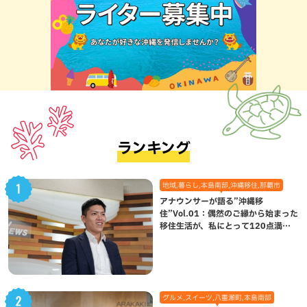
ランキング
地域,暮らし,本島南部,沖縄移住,那覇市
アナウンサーが語る”沖縄移
住”Vol.01：偶然のご縁から始まった
移住生活が、私にとって120点満点
になった理由
グルメ,スイーツ,八重瀬町,本島南部