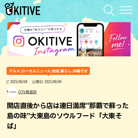
グルメ,ローカルニュース,地域,暮らし,沖縄そば
2025/06/04
2025/06/04
公開日
OTV報道部
開店直後から店は連日満席”那覇で蘇った
島の味”大東島のソウルフード「大東そ
ば」