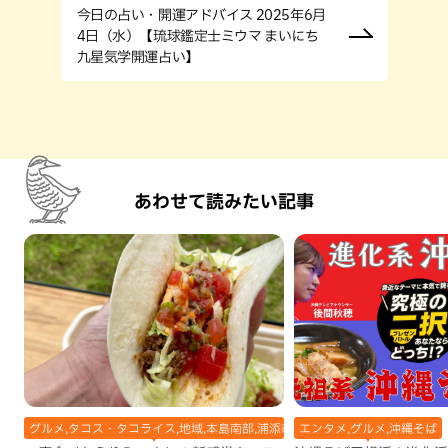
今日の占い・開運アドバイス 2025年6月
4日（水）【琉球鑑定士ミウマ まいにち
九星気学開運占い】
あわせて読みたい記事
グルメ,タコス・タコライス,地域,本島南部,浦添市
エンタメ,グルメ,沖縄そば