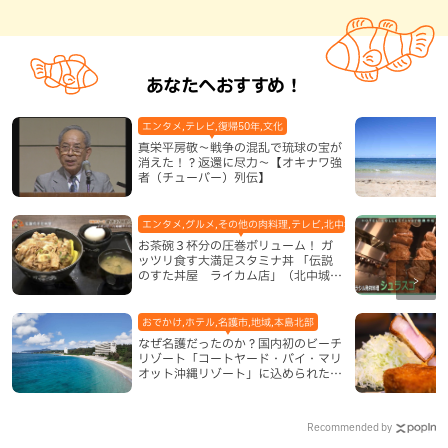
あなたへおすすめ！
エンタメ,テレビ,復帰50年,文化
真栄平房敬～戦争の混乱で琉球の宝が
消えた！？返還に尽力～【オキナワ強
者（チューバー）列伝】
エンタメ,グルメ,その他の肉料理,テレビ,北中城村,地域,本島中部
お茶碗３杯分の圧巻ボリューム！ ガ
ッツリ食す大満足スタミナ丼 「伝説
のすた丼屋 ライカム店」（北中城
村）
おでかけ,ホテル,名護市,地域,本島北部
なぜ名護だったのか？国内初のビーチ
リゾート「コートヤード・バイ・マリ
オット沖縄リゾート」に込められた想
い
Recommended by