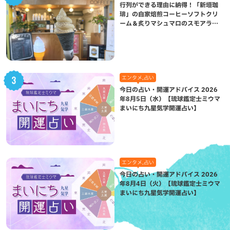
行列ができる理由に納得！「新垣珈
琲」の自家焙煎コーヒーソフトクリ
ーム＆炙りマシュマロのスモアラテ
が絶品（八重瀬町）
エンタメ,占い
今日の占い・開運アドバイス 2026
年8月5日（水）【琉球鑑定士ミウマ
まいにち九星気学開運占い】
エンタメ,占い
今日の占い・開運アドバイス 2026
年8月4日（火）【琉球鑑定士ミウマ
まいにち九星気学開運占い】