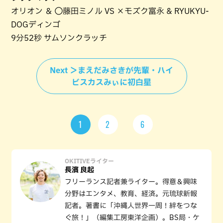
オリオン ＆ ◯藤田ミノル VS ×モズク富永 & RYUKYU-
DOGディンゴ
9分52秒 サムソンクラッチ
Next ＞まえだみさきが先輩・ハイ
ビスカスみぃに初白星
1
2
6
OKITIVEライター
長濱 良起
フリーランス記者兼ライター。得意＆興味
分野はエンタメ、教育、経済。元琉球新報
記者。著書に「沖縄人世界一周！絆をつな
ぐ旅！」（編集工房東洋企画）。BS局・ケ