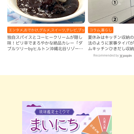
エンタメ,おでかけ,グルメ,スイーツ,テレビ,ブッフェ・バイキング,ホテル,北谷
コラム,暮らし
独自スパイスとコーヒークリームが隠し
夏休みはキッチン収納の
味！ピリ辛でまろやかな絶品カレー「ダ
法のように家事タイパが
ブルツリーbyヒルトン沖縄北谷リゾー
ムキッチンひきだし収納
ト」（北谷町）
Recommended by