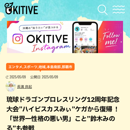
エンタメ,スポーツ,地域,本島南部,那覇市
2025/05/09
2025/05/09
公開日
長濱 良起
琉球ドラゴンプロレスリング12周年記念
大会”ハイビスカスみぃ”ケガから復帰 ！
「世界一性格の悪い男」こと”鈴木みの
る”も参戦