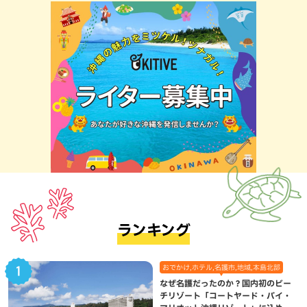
ランキング
おでかけ,ホテル,名護市,地域,本島北部
なぜ名護だったのか？国内初のビー
チリゾート「コートヤード・バイ・