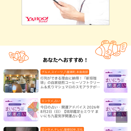
あなたへおすすめ！
グルメ,スイーツ,八重瀬町,本島南部
行列ができる理由に納得！「新垣珈
琲」の自家焙煎コーヒーソフトクリー
ム＆炙りマシュマロのスモアラテが絶
品（八重瀬町）
エンタメ,占い
今日の占い・開運アドバイス 2026年
8月2日（日）【琉球鑑定士ミウマ ま
いにち九星気学開運占い】
エンタメ,テレビ,復帰50年,文化