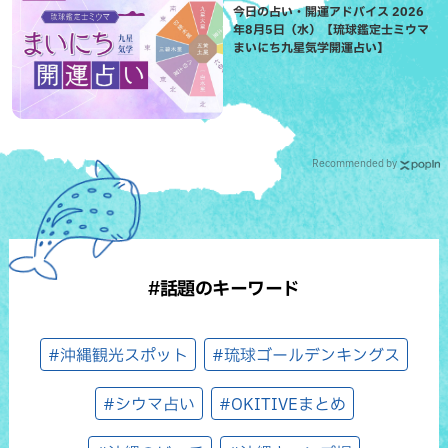
今日の占い・開運アドバイス 2026
年8月5日（水）【琉球鑑定士ミウマ
まいにち九星気学開運占い】
Recommended by
#話題のキーワード
#沖縄観光スポット
#琉球ゴールデンキングス
#シウマ占い
#OKITIVEまとめ