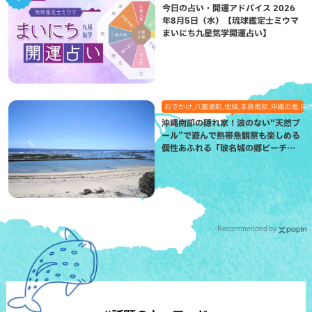
今日の占い・開運アドバイス 2026
年8月5日（水）【琉球鑑定士ミウマ
まいにち九星気学開運占い】
おでかけ,八重瀬町,地域,本島南部,沖縄の海,自
沖縄南部の隠れ家！波のない“天然プ
ール”で遊んで熱帯魚観察も楽しめる
個性あふれる「玻名城の郷ビーチ」
（八重瀬町）
Recommended by