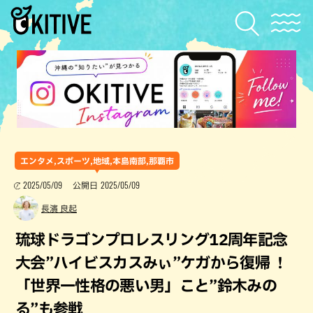
エンタメ,スポーツ,地域,本島南部,那覇市
2025/05/09
2025/05/09
公開日
長濱 良起
琉球ドラゴンプロレスリング12周年記念
大会”ハイビスカスみぃ”ケガから復帰 ！
「世界一性格の悪い男」こと”鈴木みの
る”も参戦