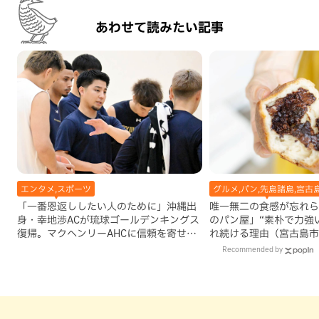
あわせて読みたい記事
エンタメ,スポーツ
グルメ,パン,先島諸島,宮古
「一番恩返ししたい人のために」沖縄出
唯一無二の食感が忘れら
身・幸地渉ACが琉球ゴールデンキングス
のパン屋」“素朴で力強
復帰。マクヘンリーAHCに信頼を寄せる
れ続ける理由（宮古島市
理由
Recommended by