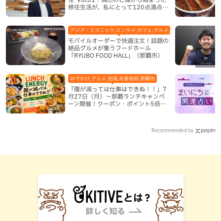
移住生活が、私にとって120点満点に
なった理由
アジア・エスニック,エンタメ,カフェ,グルメ,テレビ,中華,地域,本島
モバイルオーダーで快適注文！話題の
絶品グルメが集うフードホール
「RYUBO FOOD HALL」（那覇市）
おでかけ,グルメ,地域,本島南部,那覇市
「腹が減っては仕事はできぬ！！」7
月27日（月）〜那覇ランチキャンペ
ーン開催！クーポン・ポイント5倍・
限定グッズが当たる12日間
Recommended by