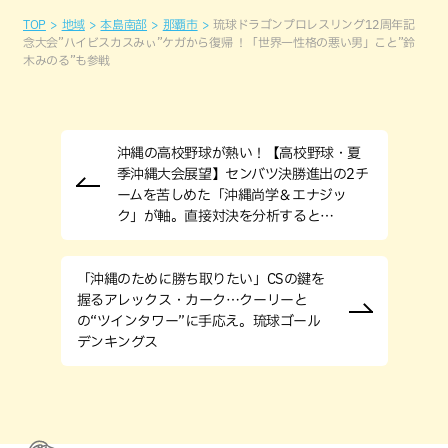
TOP
地域
本島南部
那覇市
琉球ドラゴンプロレスリング12周年記
念大会”ハイビスカスみぃ”ケガから復帰 ！「世界一性格の悪い男」こと”鈴
木みのる”も参戦
沖縄の高校野球が熱い！【高校野球・夏
季沖縄大会展望】センバツ決勝進出の2チ
ームを苦しめた「沖縄尚学＆エナジッ
ク」が軸。直接対決を分析すると…
「沖縄のために勝ち取りたい」CSの鍵を
握るアレックス・カーク…クーリーと
の“ツインタワー”に手応え。琉球ゴール
デンキングス