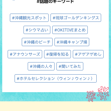
#話題のキーワード
#沖縄観光スポット
#琉球ゴールデンキングス
#シウマ占い
#OKITIVEまとめ
#沖縄のビーチ
#沖縄キャンプ場
#アナウンサーズ
#復帰を知る
#アゲアゲめし
#沖縄の人々
#聞いてみた
#ホテルセレクション（ウィン♪ウィン♪）