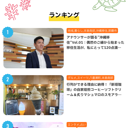
ランキング
地域,暮らし,本島南部,沖縄移住,那覇市
アナウンサーが語る”沖縄移
住”Vol.01：偶然のご縁から始まった
移住生活が、私にとって120点満点
になった理由
グルメ,スイーツ,八重瀬町,本島南部
行列ができる理由に納得！「新垣珈
琲」の自家焙煎コーヒーソフトクリ
ーム＆炙りマシュマロのスモアラテ
が絶品（八重瀬町）
エンタメ,占い