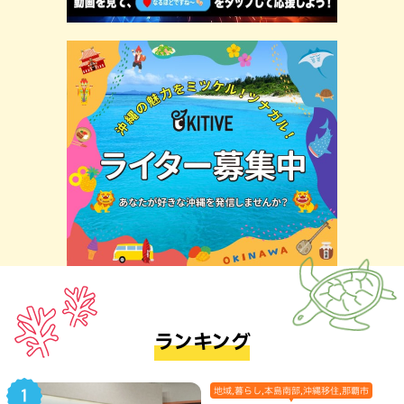
ランキング
地域,暮らし,本島南部,沖縄移住,那覇市