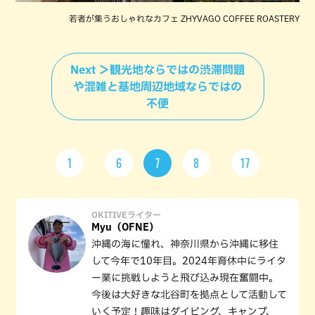
若者が集うおしゃれなカフェ ZHYVAGO COFFEE ROASTERY
Next ＞観光地ならではの渋滞問題
や混雑と基地周辺地域ならではの
不便
1
6
7
8
17
OKITIVEライター
Myu（OFNE）
沖縄の海に憧れ、神奈川県から沖縄に移住
して今年で10年目。2024年育休中にライタ
ー業に挑戦しようと飛び込み現在奮闘中。
今後は大好きな北谷町を拠点として活動して
いく予定！趣味はダイビング、キャンプ、