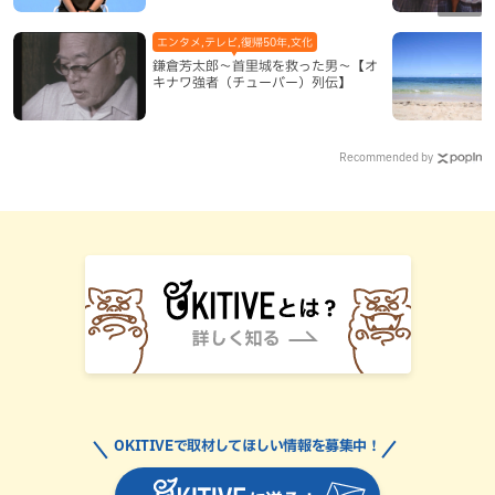
エンタメ,テレビ,復帰50年,文化
鎌倉芳太郎～首里城を救った男～【オ
キナワ強者（チューバー）列伝】
Recommended by
OKITIVEで取材してほしい情報を募集中！