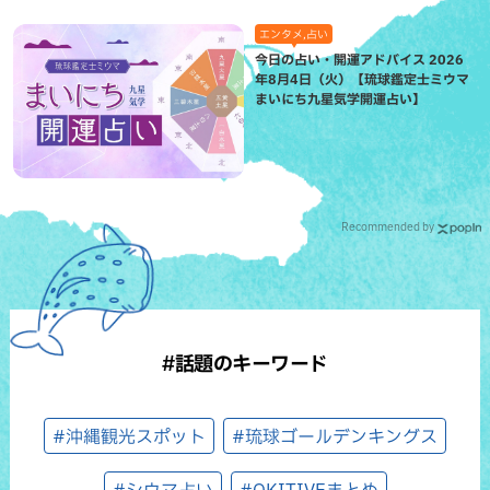
エンタメ,占い
今日の占い・開運アドバイス 2026
年8月4日（火）【琉球鑑定士ミウマ
まいにち九星気学開運占い】
Recommended by
#話題のキーワード
#沖縄観光スポット
#琉球ゴールデンキングス
#シウマ占い
#OKITIVEまとめ