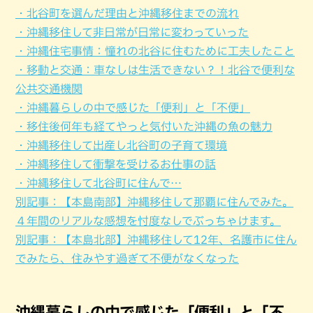
・北谷町を選んだ理由と沖縄移住までの流れ
・沖縄移住して非日常が日常に変わっていった
・沖縄住宅事情：憧れの北谷に住むために工夫したこと
・移動と交通：車なしは生活できない？！北谷で便利な
公共交通機関
・沖縄暮らしの中で感じた「便利」と「不便」
・移住後何年も経てやっと気付いた沖縄の魚の魅力
・沖縄移住して出産し北谷町の子育て環境
・沖縄移住して衝撃を受けるお仕事の話
・沖縄移住して北谷町に住んで…
別記事：【本島南部】沖縄移住して那覇に住んでみた。
４年間のリアルな感想を忖度なしでぶっちゃけます。
別記事：【本島北部】沖縄移住して12年、名護市に住ん
でみたら、住みやす過ぎて不便がなくなった
沖縄暮らしの中で感じた「便利」と「不