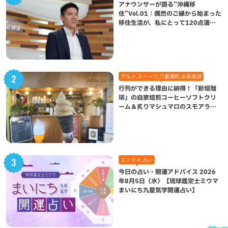
アナウンサーが語る”沖縄移
住”Vol.01：偶然のご縁から始まった
移住生活が、私にとって120点満点
になった理由
グルメ,スイーツ,八重瀬町,本島南部
行列ができる理由に納得！「新垣珈
琲」の自家焙煎コーヒーソフトクリ
ーム＆炙りマシュマロのスモアラテ
が絶品（八重瀬町）
エンタメ,占い
今日の占い・開運アドバイス 2026
年8月5日（水）【琉球鑑定士ミウマ
まいにち九星気学開運占い】