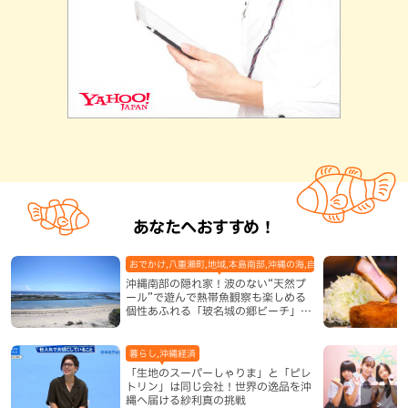
あなたへおすすめ！
おでかけ,八重瀬町,地域,本島南部,沖縄の海,自然
沖縄南部の隠れ家！波のない“天然プ
ール”で遊んで熱帯魚観察も楽しめる
個性あふれる「玻名城の郷ビーチ」
（八重瀬町）
暮らし,沖縄経済
「生地のスーパーしゃりま」と「ピレ
トリン」は同じ会社！世界の逸品を沖
縄へ届ける紗利真の挑戦