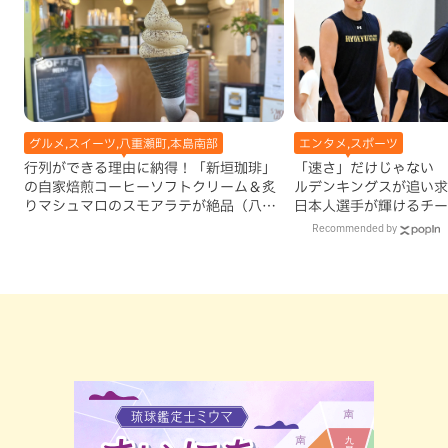
グルメ,スイーツ,八重瀬町,本島南部
エンタメ,スポーツ
行列ができる理由に納得！「新垣珈琲」
「速さ」だけじゃない 
の自家焙煎コーヒーソフトクリーム＆炙
ルデンキングスが追い求
りマシュマロのスモアラテが絶品（八重
日本人選手が輝けるチー
瀬町）
Recommended by